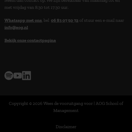
Neem dan contact op. We zijn bereikbaar van maandag tot en
met vrijdag van 8:30 tot 17:30 uur.
Whatsapp met ons
, bel
06 83 07 50 72
of stuur een e-mail naar
info@aog.nl
Bekijk onze contactpagina
> 9,0 op klantenvertellen
Copyright © 2026 Wees de vooruitgang voor | AOG School of
Management
Disclaimer