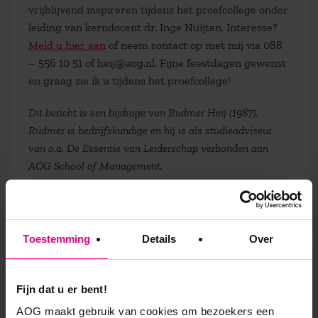
vrijblijvend inspireren tijdens het proefcollege onder
leiding van kerndocent dr. Inge Nuijten. Interesse?
Meld u hier aan
of neem contact op met mij via 088
– 556 10 51 of heij@aog.nl. Fijne feestdagen gewenst
en graag zie ik u tijdens het proefcollege!
Dit bericht is een bijdrage van Rudmer Heij (1987).
Rudmer is bedrijfskundige en hij is als studieadviseur
van o.a. De Essentie van Leiderschap verbonden aan
AOG School of Management.
9,0 op klantenvertellen.nl
Toestemming
Details
Over
Fijn dat u er bent!
AOG School Of Management
AOG maakt gebruik van cookies om bezoekers een