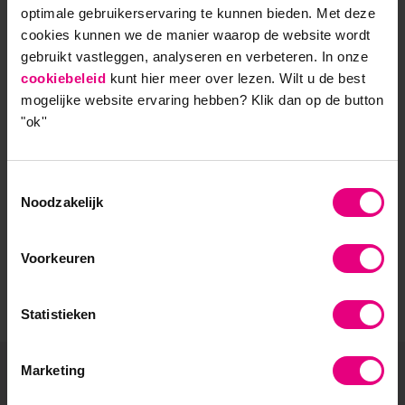
optimale gebruikerservaring te kunnen bieden. Met deze
- Opleider sinds 1988
cookies kunnen we de manier waarop de website wordt
gebruikt vastleggen, analyseren en verbeteren. In onze
- Gelieerd aan de RUG
cookiebeleid
kunt hier meer over lezen. Wilt u de best
mogelijke website ervaring hebben?
Klik dan op de button
- Faculteit overstijgend
"ok''
- Samen leren en reflecteren
Toestemmingsselectie
- Praktijkgericht en persoonlijk
Noodzakelijk
Voorkeuren
Statistieken
Marketing
De vooruitgang voor zijn?