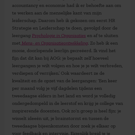
accountancy en economie had ik er behoefte aan om
te werken aan de menselijke kant van mijn
leiderschap. Daarom heb ik gekozen om eerst
HR
Strategie en Leiderschap
te doen, gevolgd door de
leergang
Psychologie in Organisaties
en af te sluiten
met
Mens- en Organisatieontwikkeling
. Zo heb ik een
mooie, doorlopende leerlijn gecreëerd. Ik vind het
fijn dat dit kan bij AOG: je bepaalt zelf hoeveel
leergangen je wilt volgen en hoe je je wilt verbreden,
verdiepen of verrijken.’ Ook waardeert ze de
kwaliteit en de opzet van de leergangen: ‘Een keer
per maand volg je vijf dagdelen tijdens een
tweedaagse elders in het land en word je volledig
ondergedompeld in de leerstof en krijg je college van
inspirerende docenten. Ook zo’n groep is heel fijn: je
wisselt ideeën uit, je brainstormt en tussen de
tweedaagse bijeenkomsten door zoek je elkaar op
voor feedback en intervisie. Eigenlijk breid je je