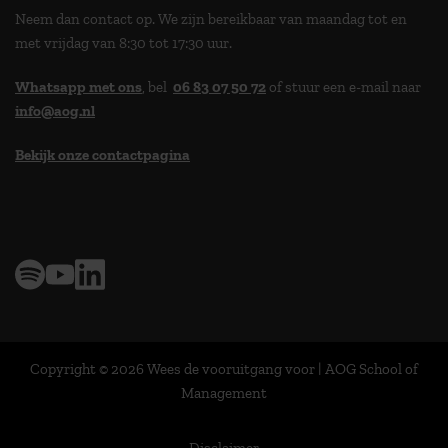
Neem dan contact op. We zijn bereikbaar van maandag tot en
met vrijdag van 8:30 tot 17:30 uur.
Whatsapp met ons
, bel
06 83 07 50 72
of stuur een e-mail naar
info@aog.nl
Bekijk onze contactpagina
> 9,0 op klantenvertellen
Copyright © 2026 Wees de vooruitgang voor | AOG School of
Management
Disclaimer