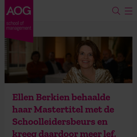
Ellen Berkien behaalde
haar Mastertitel met de
Schoolleidersbeurs en
kreeg daardoor meer lef,