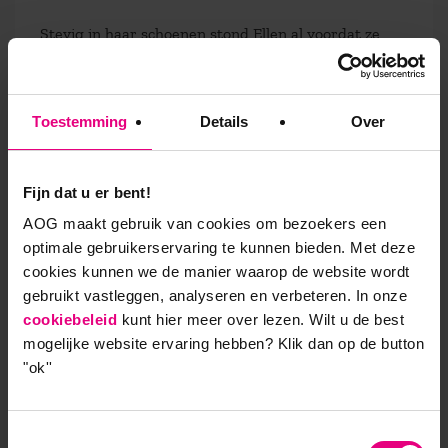
Stevig in haar schoenen stond Ellen al voordat ze
begon aan de leergangen. ‘Ik heb bijvoorbeeld geen
moeite met slecht-nieuwsgesprekken. Dat hoort
gewoon bij mijn baan. Als teamleiders vroeger
Toestemming
Details
Over
zeiden dat ze buikpijn hadden omdat ze een lastig
gesprek moesten voeren, begreep ik dat niet. Dan
dacht ik: kom op, dit hoort gewoon bij je werk. Nu
Fijn dat u er bent!
weet ik dat dat gevoel er ook mag zijn, toon ik begrip
AOG maakt gebruik van cookies om bezoekers een
en vraag ik hoe ik iemand hierbij kan helpen. Ook
optimale gebruikerservaring te kunnen bieden. Met deze
dat is het mooie van de leergangen: ze zijn niet
cookies kunnen we de manier waarop de website wordt
alleen verrijkend voor jezelf, maar geven meer
gebruikt vastleggen, analyseren en verbeteren. In onze
inzicht in wat andere mensen beweegt.’
cookiebeleid
kunt hier meer over lezen. Wilt u de best
mogelijke website ervaring hebben?
Klik dan op de button
"ok''
Je leven lang leerling
Vier jaar geleden ben ik gestart met deze leerreis.
Toestemmingsselectie