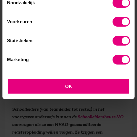
Noodzakelijk
Drie interessante leergangen, een Summer
Academy, hetResearch Lab en het schrijven van deze
thesis heb ik met plezier en voldoening gevolgd en
Voorkeuren
afgerond. Ellen ziet haar hele traject als een groot
cadeau. ‘Ik vind het geweldig dat ik al die kennis en
Statistieken
inzichten heb kunnen vergaren dankzij mijn
werkgever en de schoolleidersbeurs waar ik gebruik
van kon maken. Ik stimuleer collega’s om ook weer
Marketing
te gaan studeren, want het is essentieel om je te
blijven ontwikkelen. Je blijft je leven lang leerling. Als
je denkt dat je na je studie de boeken niet meer
OK
hoeft in te kijken, doe je jezelf en je organisatie
tekort.’
Schoolleiders (van teamleider tot rector) in het
voortgezet onderwijs kunnen de
Schoolleidersbeurs-VO
aanvragen als ze een NVAO-geaccrediteerde
masteropleiding willen volgen. Ze krijgen een