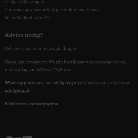
Veelgestelde vragen
Aanvraag gewaarmerkt kopie diploma/certificaat
Schoolleidersbeurs-VO
Advies nodig?
Heb je vragen over onze opleidingen?
Neem dan contact op. We zijn bereikbaar van maandag tot en
met vrijdag van 8:30 tot 17:30 uur.
Whatsapp met ons
, bel
06 83 07 50 72
of stuur een e-mail naar
info@aog.nl
Bekijk onze contactpagina
> 9,0 op klantenvertellen