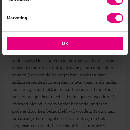
wordt er alleen niet eerlijker door.
Leiders hebben in de regel een machtspositie,
Marketing
waardoor ze hun eigen belang voorrang kunnen
geven. Voor hen is er altijd de verleiding van
oneerlijkheid. Een overweldigende hoeveelheid
OK
onderzoek laat dan ook zien dat meer macht minder
integer maakt (ik vind dit ook in mijn eigen
onderzoek). Het is bijvoorbeeld makkelijk met twee
maten te meten als het gaat over je aan afspraken
houden (een van de belangrijkste klachten over
leidinggevenden). Integriteit is iets waar je als leider
continu op moet letten en continu aan zal moeten
werken wil je als een echte leider gezien worden. De
leidraad hierbij is eenvoudig: behandel anderen
zoals je door hen behandeld wil worden. Trouw zijn
aan deze gulden regel en consistent zijn in het
toepassen ervan, dat is de sleutel tot integriteit.