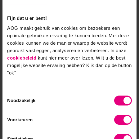
hun eigen oneerlijkheid in lijn met hun waarden. Als
je wilt kun je ook heel consistent zijn in al die
Fijn dat u er bent!
oneerlijkheid.
AOG maakt gebruik van cookies om bezoekers een
optimale gebruikerservaring te kunnen bieden. Met deze
Werken aan integriteit
cookies kunnen we de manier waarop de website wordt
gebruikt vastleggen, analyseren en verbeteren. In onze
Waarom zijn dit soort definities zo populair? In het
cookiebeleid
kunt hier meer over lezen. Wilt u de best
slechtste geval zijn deze definities populair omdat ze
mogelijke website ervaring hebben?
Klik dan op de button
"ok''
je een mooi excuus voor je gedrag kunnen geven. De
(milde) psychopaat kan zijn koude egoïsme zo wat
morele franje geven. Ik ben gewoon mijzelf, volg
Toestemmingsselectie
mijn waarden en doe wat ik zeg. Dat is toch integer?
Noodzakelijk
In het beste geval zijn dit type definities gewoon wat
prettiger voor je ego. Je ziet jezelf graag als eerlijk
en zegt niet snel van jezelf dat eerlijkheid persoonlijk
Voorkeuren
verbeterpuntje is. Werken aan consistentie,
authenticiteit en trouw klinkt een stuk beter. Je
Statistieken