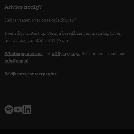
Advies nodig?
Heb je vragen over onze opleidingen?
Neem dan contact op. We zijn bereikbaar van maandag tot en
met vrijdag van 8:30 tot 17:30 uur.
Whatsapp met ons
, bel
06 83 07 50 72
of stuur een e-mail naar
info@aog.nl
Bekijk onze contactpagina
> 9,0 op klantenvertellen