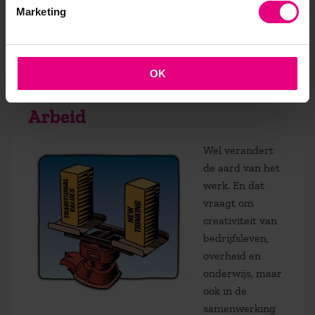
machines (stoomtrein, lopende band, etc) en de
Marketing
opkomst van internet niet heeft geleidt tot minder
werkgelegenheid.
OK
Ondernemen met de factor
Arbeid
Wel verandert
de aard van het
werk. En dat
vraagt om
creativiteit van
bedrijfsleven,
overheid en
onderwijs, maar
ook in de
samenwerking