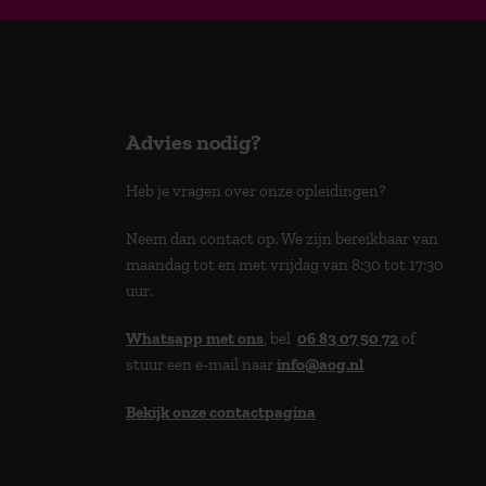
Advies nodig?
Heb je vragen over onze opleidingen?
Neem dan contact op. We zijn bereikbaar van
maandag tot en met vrijdag van 8:30 tot 17:30
uur.
Whatsapp met ons
, bel
06 83 07 50 72
of
stuur een e-mail naar
info@aog.nl
Bekijk onze contactpagina
> 9,0 op klantenvertellen