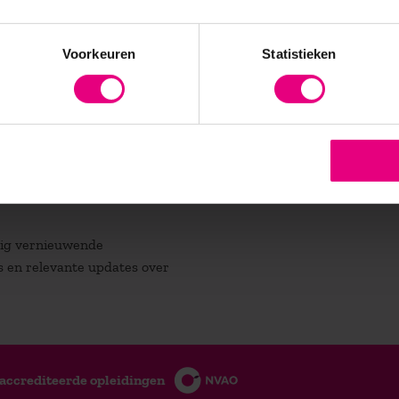
 niveau willen kwalificeren. Bepaal zelf uw leerroute en studietem
Voorkeuren
Statistieken
atig vernieuwende
es en relevante updates over
accrediteerde opleidingen