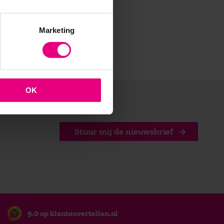
po.
Marketing
OK
Stuur mij de nieuwsbrief
9,0 op klantenvertellen.nl