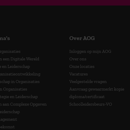
ma's
Over AOG
Organisaties
Inloggen op mijn AOG
n een Digitale Wereld
Over ons
e en Leiderschap
Onze locaties
anisatieontwikkeling
Vacatures
schap in Organisaties
Veelgestelde vragen
in Organisaties
Aanvraag gewaarmerkt kopie
tegie en Leiderschap
diploma/certificaat
 aan Complexe Opgaven
Schoolleidersbeurs-VO
Leiderschap
nagement
Toekomst