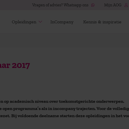
Vragen of advies? Whatsapp ons
Mijn AOG
Opleidingen
InCompany
Kennis & inspiratie
aar 2017
ngen op academisch niveau over toekomstgerichte onderwerpen.
nze open programma’s als in incompany trajecten. Voor de volledi
gezet. Bij voldoende deelname starten deze opleidingen in het vo