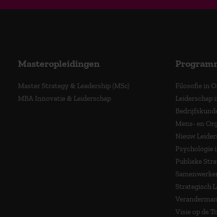
Masteropleidingen
Program
Master Strategy & Leadership (MSc)
Filosofie in 
MBA Innovatie & Leiderschap
Leiderschap i
Bedrijfskund
Mens- en Org
Nieuw Leider
Psychologie 
Publieke Stra
Samenwerken
Strategisch 
Veranderma
Visie op de 