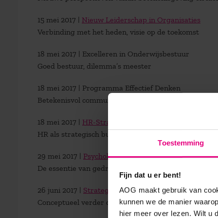
15 mei 2017 |
Nieuw Leiderschap in Organisaties
Verbinding met het heden, visie op de toekomst
18 mei 2017 | Excelleren in Onderwijsbestuur
Goed bestuur, dilemma’s meester
18 mei 2017 | Programma Effectief Denken
Betekenisvol communiceren
18 mei 2017 |
HR-Strateeg
HR als strategisch businesspartner van het manage
Toestemming
29 mei 2017 |
Psychologie in Organisaties
De essentie van gedrag
Fijn dat u er bent!
26 juni 2017 |
Strategisch Leiderschap
AOG maakt gebruik van cooki
kunnen we de manier waarop 
Conceptueel verder denken over strategievorming
hier meer over lezen. Wilt u