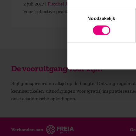
2 juli 2017 |
Flexibel Academisch Masterprogramma
Voor ‘reflective practitioners’ die zich op academisch
Toestemmingsselectie
Noodzakelijk
De vooruitgang voor zijn?
Blijf geïnspireerd en altijd op de hoogte! Ontvang regelm
kennisartikelen, uitnodigingen voor (gratis) inspiratiesessi
onze academische opleidingen.
Verbonden aan
Ge