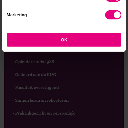
Marketing
9,0 op klantenvertellen.nl
OK
AOG School Of Management
- Opleider sinds 1988
- Gelieerd aan de RUG
- Faculteit overstijgend
- Samen leren en reflecteren
- Praktijkgericht en persoonlijk