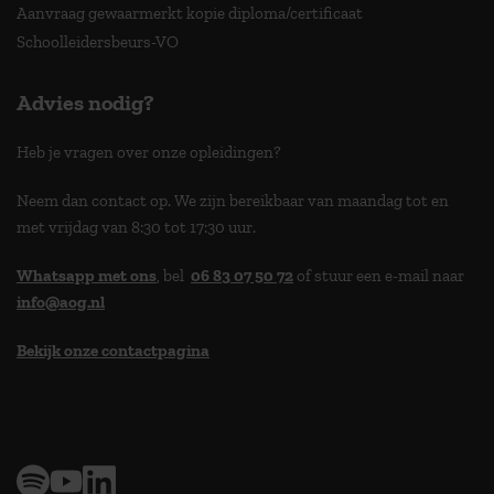
Aanvraag gewaarmerkt kopie diploma/certificaat
Schoolleidersbeurs-VO
Advies nodig?
Heb je vragen over onze opleidingen?
Neem dan contact op. We zijn bereikbaar van maandag tot en
met vrijdag van 8:30 tot 17:30 uur.
Whatsapp met ons
, bel
06 83 07 50 72
of stuur een e-mail naar
info@aog.nl
Bekijk onze contactpagina
> 9,0 op klantenvertellen