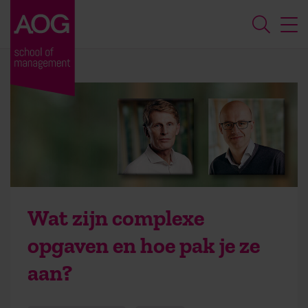
Wat zijn complexe
opgaven en hoe pak je ze
aan?