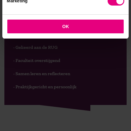
Marketing
AOG School Of Management
OK
- Opleider sinds 1988
- Gelieerd aan de RUG
- Faculteit overstijgend
- Samen leren en reflecteren
- Praktijkgericht en persoonlijk