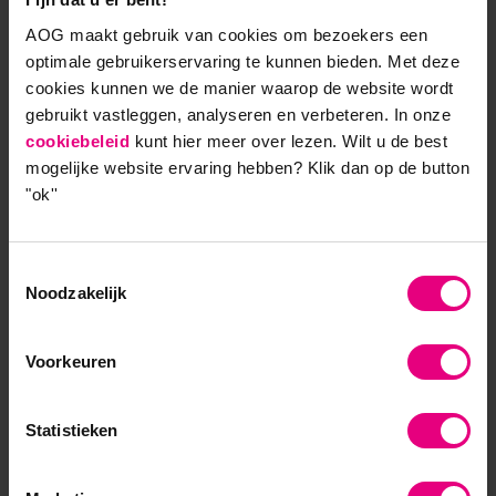
een opgave aan de slag te
AOG maakt gebruik van cookies om bezoekers een
optimale gebruikerservaring te kunnen bieden. Met deze
gaan?
cookies kunnen we de manier waarop de website wordt
gebruikt vastleggen, analyseren en verbeteren. In onze
Met de leergang Samenwerken aan Complexe
cookiebeleid
kunt hier meer over lezen. Wilt u de best
Opgaven (voorheen Strategisch
mogelijke website ervaring hebben?
Klik dan op de button
Programmamanagement) ontwikkel je een bredere
"ok''
visie op hoe je een organisatie-overschrijdende
samenwerking kunt inrichten en aansturen, niet
vanuit een formele machtspositie maar vanuit
Toestemmingsselectie
gelijkwaardigheid.
Noodzakelijk
Lees meer
Voorkeuren
Statistieken
9,0 op klantenvertellen.nl