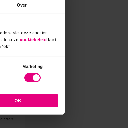
Over
ieden. Met deze cookies
n. In onze
cookiebeleid
kunt
 "ok''
stig
0, niet
Marketing
de
OK
ndige)
 Zo
iek van