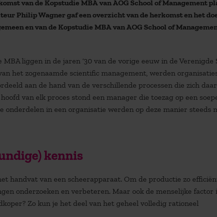
nkomst van de Kopstudie MBA van AOG School of Management pla
ur Philip Wagner gaf een overzicht van de herkomst en het doe
lgemeen en van de Kopstudie MBA van AOG School of Managemen
 MBA liggen in de jaren ‘30 van de vorige eeuw in de Verenigde 
an het zogenaamde scientific management, werden organisatie
rdeeld aan de hand van de verschillende processen die zich daar
t hoofd van elk proces stond een manager die toezag op een soep
nde onderdelen in een organisatie werden op deze manier steeds
undige) kennis
 het handvat van een scheerapparaat. Om de productie zo efficiën
ngen onderzoeken en verbeteren. Maar ook de menselijke factor 
koper? Zo kun je het deel van het geheel volledig rationeel