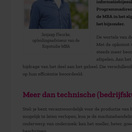
informatiebijee
Programmadirecte
de MBA in het a
het bijzonder.
Janjaap Fleurke,
De wortels van de
opleidingsadviseur van de
Met de opkomst v
Kopstudie MBA
steeds meer beoo
afspelen. Aan he
bijdrage van het deel aan het geheel. Die verschille
op hun efficiëntie beoordeeld.
Meer dan technische (bedrijfsk
Stel: je bent verantwoordelijk voor de productie van
mogelijk te laten verlopen, kun je de machinehandeli
onderwerp van onderzoek: kan het sneller, beter, goed
beschrijven.