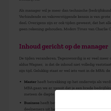
Als manager wil je meer dan technische (bedrijfskund
Verbindende en vakoverstijgende kennis is van grote 
deel. Overigens zijn er ook tijden geweest, dat het a
geen rekening gehouden.
Modern Times
van Charlie C
Inhoud gericht op de manager
De tijden veranderen. Tegenwoordig is er veel meer 
aldus Wagner, is dat de inhoud niet volledig vaststa
zijn tijd. Gelukkig staat er wel iets vast in de MBA: de 
Master
heeft betrekking op het onderwijs als verd
MBA gaan we er vanuit dat je een brede bedrijfskun
meteen de diepte in.
Business
heeft betrekking op bedrijvigheid in de
deelnemers uit het bedrijfsleven en uit de publi