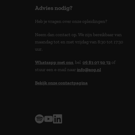
Advies nodig?
Heb je vragen over onze opleidingen?
Neem dan contact op. We zijn bereikbaar van
maandag tot en met vrijdag van 8:30 tot 17:30
uur.
Whatsapp met ons
, bel
06 83 07 50 72
of
stuur een e-mail naar
info@aog.nl
Bekijk onze contactpagina
> 9,0 op klantenvertellen