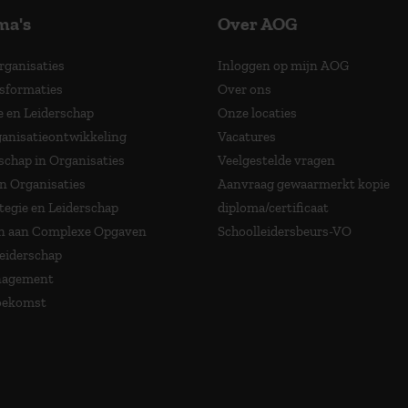
ma's
Over AOG
Organisaties
Inloggen op mijn AOG
nsformaties
Over ons
e en Leiderschap
Onze locaties
anisatieontwikkeling
Vacatures
schap in Organisaties
Veelgestelde vragen
in Organisaties
Aanvraag gewaarmerkt kopie
tegie en Leiderschap
diploma/certificaat
 aan Complexe Opgaven
Schoolleidersbeurs-VO
Leiderschap
nagement
Toekomst