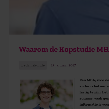
Waarom de Kopstudie MB
Bedrijfskunde
23 januari 2017
Een MBA, voor de 
ander is het een 
lastig te zijn: he
zomaar: vaak geno
informatie is voo