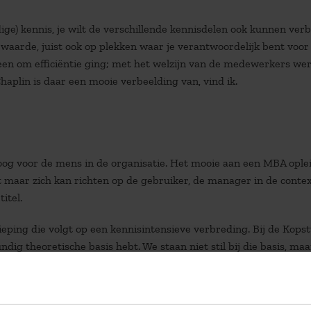
ige) kennis, je wilt de verschillende kennisdelen ook kunnen ver
waarde, juist ook op plekken waar je verantwoordelijk bent voor
lleen om efficiëntie ging; met het welzijn van de medewerkers we
haplin is daar een mooie verbeelding van, vind ik.
oog voor de mens in de organisatie. Het mooie aan een MBA oplei
at maar zich kan richten op de gebruiker, de manager in de conte
titel.
ieping die volgt op een kennisintensieve verbreding. Bij de Kops
dig theoretische basis hebt. We staan niet stil bij die basis, ma
 ruimste zin van het woord. In de Kopstudie MBA verwelkomen we
eke omgeving. Het gaat immers niet om een gedeeld specialisme, 