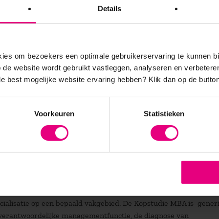
Details
eft op de besturing van een organisatie of afdeling. Diegene die
.
es om bezoekers een optimale gebruikerservaring te kunnen b
de website wordt gebruikt vastleggen, analyseren en verbetere
er gaan?
 de best mogelijke website ervaring hebben?
Klik dan op de button
. Juist als je als organisatie veel mogelijkheden hebt, is het la
 te overwegen. De maatschappij is, misschien anders dan in 193
Voorkeuren
Statistieken
 staat vast. De tijden zijn vloeibaar, zoals de onlangs overleden
at u in de dagelijkse praktijk wat minder stil bij dit soort
strategiebepaling is het wel degelijk relevant. Dit is verbinden
arom juist niet één grote inleiding van inhoudelijk (bedrijfsku
ijke kant wordt gekoppeld aan de praktijk van de leidinggevende.
ecialisatie op een bepaald vakgebied. De Kopstudie MBA is gener
ndverantwoordelijke managementfunctie, de diagnose van