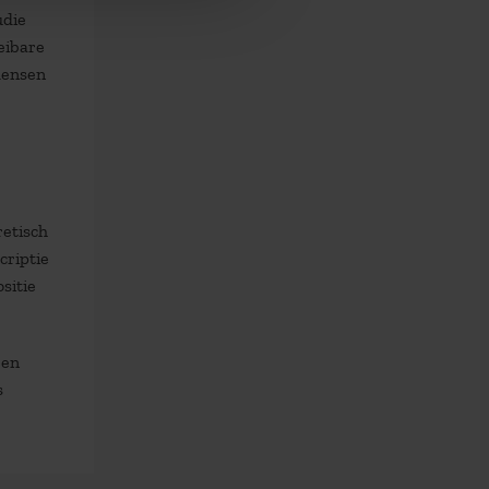
udie
eibare
mensen
retisch
criptie
sitie
een
s