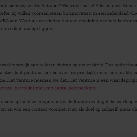
de zienswijzen. En het doel? Waardecreatie! Alles in deze Kopst
: zij willen vooraan staan bij innovaties, in een inderdaad vlo
e MBA aan. Want als we vinden dat een opleiding bedoeld is voor 
en ook in die lijn liggen.
el mogelijk aan te laten sluiten op uw praktijk. Dus géén theo
tiek (dat gaat niet per se over úw praktijk), maar een praktijks
atie. Het Venture noemen we dat. Het Venture is een waardepropo
Venture, begeleidt met een aantal voorbeelden.
j u conceptueel vermogen ontwikkelt door uw dagelijks werk op 
tst en van een context voorziet. Niet als doel op zichzelf, maar al