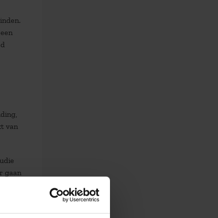
binden.
 een
rd
ding,
xt van
tudie
ar gaan
maar