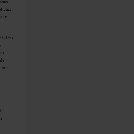
ats.
l van
t in
Staten.
s
in
ele
 meer
t
is