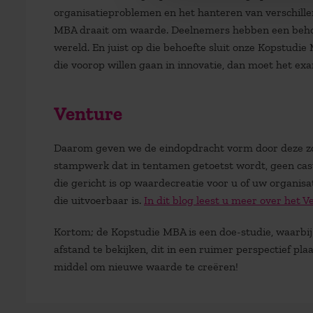
organisatieproblemen en het hanteren van verschillen
MBA draait om waarde. Deelnemers hebben een behoefte
wereld. En juist op die behoefte sluit onze Kopstudi
die voorop willen gaan in innovatie, dan moet het exam
Venture
Daarom geven we de eindopdracht vorm door deze zove
stampwerk dat in tentamen getoetst wordt, geen casuïs
die gericht is op waardecreatie voor u of uw organis
die uitvoerbaar is.
In dit blog leest u meer over het 
Kortom; de Kopstudie MBA is een doe-studie, waarbi
afstand te bekijken, dit in een ruimer perspectief plaa
middel om nieuwe waarde te creëren!