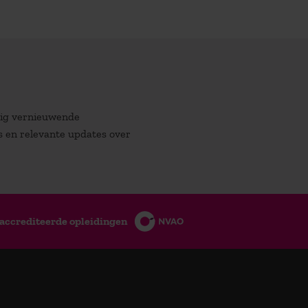
atig vernieuwende
es en relevante updates over
accrediteerde opleidingen