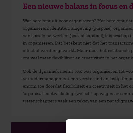
Een nieuwe balans in focus en
Wat betekent dit voor organiseren? Het betekent dat
organiseren: identiteit, zingeving (purpose), organis
van sociale netwerken (sociaal kapitaal), leiderschap 
in organiseren. Dat betekent niet dat het transactione
effectief worden gewerkt. Maar door het relationel
om veel meer flexibiliteit en creativiteit in het organ
Ook de dynamiek neemt toe: was organiseren tot voor
verandermanagement een verstorend en lastig feno
enorm toe doordat flexibiliteit en creativiteit in h
‘organisatieontwikkeling’ (wellicht op weg naar comm
wetenschappers vaak een teken van een paradigmave