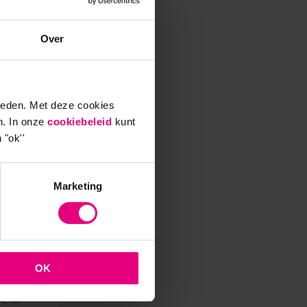
Over
ieden. Met deze cookies
n. In onze
cookiebeleid
kunt
 "ok''
Marketing
 Op
e
ve
OK
ardoor
, ‘In