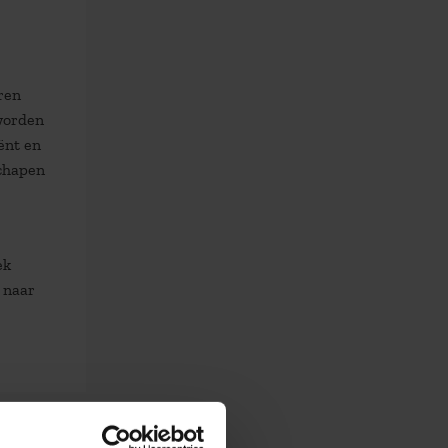
ren
 worden
iënt en
schapen
ek
 naar