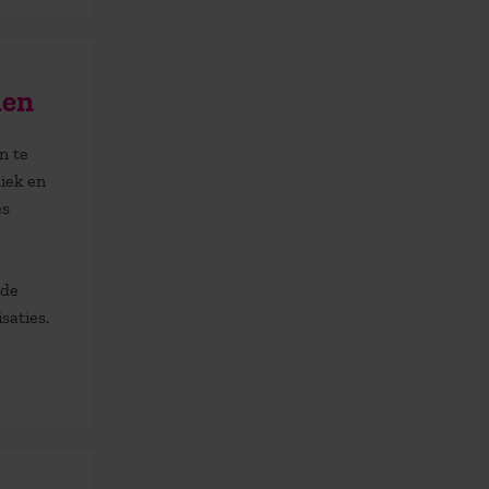
men
n te
iek en
es
 de
saties.