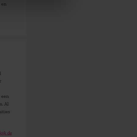
 en
d
r
m een
s. Al
ities
kijk de