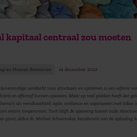
al kapitaal centraal zou moeten
ing en Human Resources
14 december 2022
 bovenmatige aandacht voor structuren en systemen is een erfenis va
ficiënt en effectief kunnen opereren. Maar op veel plekken heeft dat gel
t thema’s als wendbaarheid, agile, resilience en organiseren met tribes i
nnium enorm toegenomen. Toch blijft de spanning tussen oude structur
ies groot, aldus dr. Michiel Schoemaker, kerndocent van de opleiding 