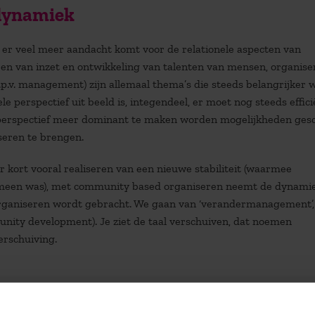
 dynamiek
 er veel meer aandacht komt voor de relationele aspecten van
eren van inzet en ontwikkeling van talenten van mensen, organise
(i.p.v. management) zijn allemaal thema’s die steeds belangrijker
le perspectief uit beeld is, integendeel, er moet nog steeds effic
e perspectief meer dominant te maken worden mogelijkheden ge
iseren te brengen.
 kort vooral realiseren van een nieuwe stabiliteit (waarmee
meen was), met community based organiseren neemt de dynami
et organiseren wordt gebracht. We gaan van ‘verandermanagement’,
unity development). Je ziet de taal verschuiven, dat noemen
rschuiving.