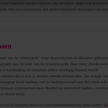
iaal kapitaal worden thema’s als identiteit, zingeving (purpose)
et unieke van een community, het onderscheidend vermogen van een
nsen
 kant van de ‘afzetmarkt’, waar de producten en diensten gelever
grijker aan de kant van de arbeidsmarkt. Daar waar steeds mee
 is hardnekkig, de tekorten zullen voorlopig blijven) wordt
mensen die al met je werken steeds belangrijker. Dat vraagt o
belonging’ kunt hebben, wat je bindingsmotief met dat werk ook i
s kunnen organisaties meer flexibel en innovatief maken, commun
aar zinvol werk.
cent van de leergang Mens-en Organisatieontwikkeling. Meer weten?
Be