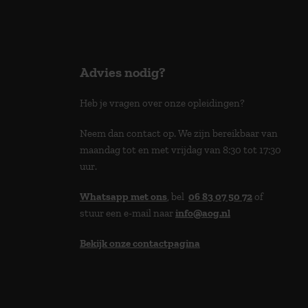
Advies nodig?
Heb je vragen over onze opleidingen?
Neem dan contact op. We zijn bereikbaar van
maandag tot en met vrijdag van 8:30 tot 17:30
uur.
Whatsapp met ons
, bel
06 83 07 50 72
of
stuur een e-mail naar
info@aog.nl
Bekijk onze contactpagina
> 9,0 op klantenvertellen