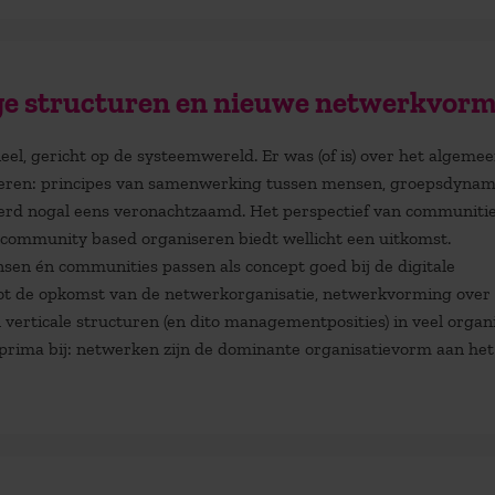
ige structuren en nieuwe netwerkvor
eel, gericht op de systeemwereld. Er was (of is) over het algemee
iseren: principes van samenwerking tussen mensen, groepsdynam
 werd nogal eens veronachtzaamd. Het perspectief van communiti
 community based organiseren biedt wellicht een uitkomst.
sen én communities passen als concept goed bij de digitale
 tot de opkomst van de netwerkorganisatie, netwerkvorming over
verticale structuren (en dito managementposities) in veel organi
rima bij: netwerken zijn de dominante organisatievorm aan het