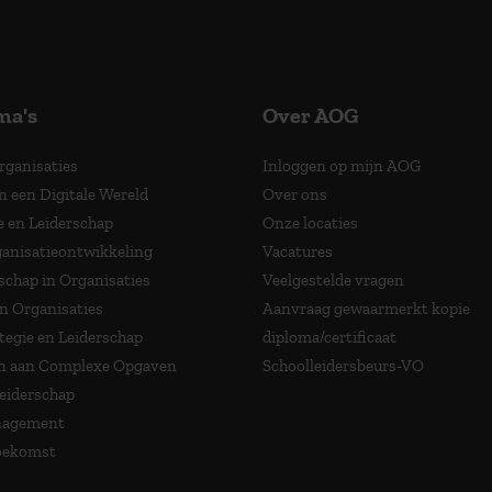
ma's
Over AOG
Organisaties
Inloggen op mijn AOG
n een Digitale Wereld
Over ons
e en Leiderschap
Onze locaties
anisatieontwikkeling
Vacatures
schap in Organisaties
Veelgestelde vragen
in Organisaties
Aanvraag gewaarmerkt kopie
tegie en Leiderschap
diploma/certificaat
 aan Complexe Opgaven
Schoolleidersbeurs-VO
Leiderschap
nagement
Toekomst