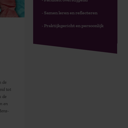
- Samen leren en reflecteren
- Praktijkgericht en persoonlijk
n de
eid tot
s de
en en
Mens-