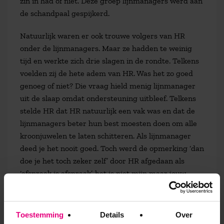
zin in had of niet. Deze groep lijnmanagers werd aan
de schandpaal gespijkerd.
Natuurlijk waren er ook trouwe volgers van HR
onder de lijnmanagers. Maar ze hadden te weinig
tijd en werkte zich drie slagen in de rondte. Telkens
voelden zij de hete adem van HR. Was het zo goed
genoeg of niet? Die vraag hield menig lijnmanager
uit de slaap omdat ondersteuning uitbleef. Telkens
stelde HR dat HR natuurlijk een vak was en dat de
lijnmanagers beter hun best moesten doen om alle
kroonjuwelen te laten schitteren. Als lijnmanager
deed je het nooit goed. Toch werd de opmerking ‘dan
doe je het toch zeker zelf’ door HR afgedaan als
‘afspraak is afspraak’, het is niet mijn maar jouw
taak.
Ook de medewerker in verwarring
Toestemming
Details
Over