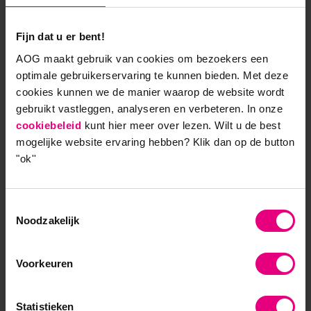
Niet alleen de lijnmanager weet niet meer waar HR
voor staat, ook medewerkers voelen zich door HR in
Fijn dat u er bent!
de steek gelaten. Een directe vraag van een
AOG maakt gebruik van cookies om bezoekers een
medewerker aan HR wordt afgedaan met ‘dat moet
optimale gebruikerservaring te kunnen bieden. Met deze
je aan je lijnmanager vragen’. Lukt dat verwijzen
cookies kunnen we de manier waarop de website wordt
niet, dan wordt naar het shared service center
gebruikt vastleggen, analyseren en verbeteren. In onze
verwezen. Steeds meer verwarring.
cookiebeleid
kunt hier meer over lezen. Wilt u de best
mogelijke website ervaring hebben?
Klik dan op de button
Het laatste wat we willen is dat de lijn HR haat
"ok''
De ontwikkelingen zijn te snel gegaan. We zijn elkaar
wat aan het kwijt raken. Daarom moet HR zijn
Toestemmingsselectie
klanten weer omarmen en uitgaan van de wensen
Noodzakelijk
en verlangens over en weer. Dus de boodschap
opnemen, vertalen en goed begeleiden. Dan zullen
lijn en HR weer grote vrienden worden omdat we
Voorkeuren
samen de menselijke maat hooghouden en alleen
met mensen toegevoegde waarde kunnen leveren.
Statistieken