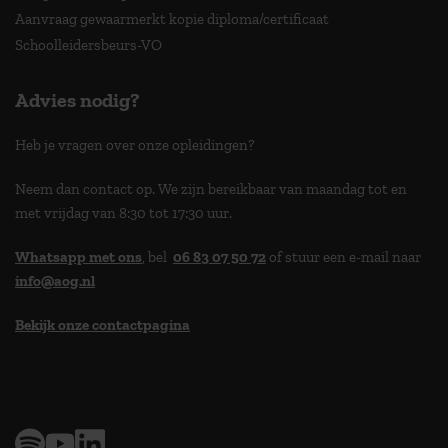
Aanvraag gewaarmerkt kopie diploma/certificaat
Schoolleidersbeurs-VO
Advies nodig?
Heb je vragen over onze opleidingen?
Neem dan contact op. We zijn bereikbaar van maandag tot en
met vrijdag van 8:30 tot 17:30 uur.
Whatsapp met ons
, bel
06 83 07 50 72
of stuur een e-mail naar
info@aog.nl
Bekijk onze contactpagina
> 9,0 op klantenvertellen