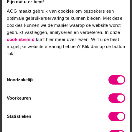
Fijn dat u er bent!
onderscheidt, is de unieke combinatie van
academische diepgang en praktische
AOG maakt gebruik van cookies om bezoekers een
toepasbaarheid, gekoppeld aan persoonlijke
optimale gebruikerservaring te kunnen bieden. Met deze
leiderschapsontwikkeling. Waar hbo-opleidingen
cookies kunnen we de manier waarop de website wordt
vaak sterk praktisch zijn en MBA’s vooral strategisch
gebruikt vastleggen, analyseren en verbeteren. In onze
en cijfermatig, legt deze leergang nadruk op de
cookiebeleid
kunt hier meer over lezen. Wilt u de best
balans tussen strategisch denken en empathisch
mogelijke website ervaring hebben?
Klik dan op de button
handelen.
Als ervaren professional verkrijg je in de
"ok''
opleiding Bedrijfskunde en Leiderschap bij AOG
School of Management een theoretisch
Toestemmingsselectie
bedrijfskundig fundament én ontwikkel je je
Noodzakelijk
leiderschap verder om een eigen, sterke positie in te
nemen.
Bovendien is de leergang flexibel in te
passen in een drukke agenda én onderdeel van de
Voorkeuren
geaccrediteerde Master Strategy & Leadership
(MSc), waarmee deelnemers hun leerreis stap voor
Statistieken
stap kunnen vormgeven.