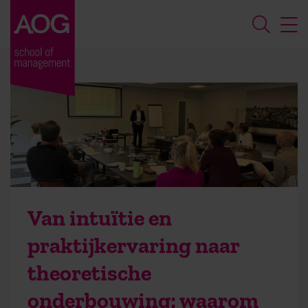
Van intuïtie en
praktijkervaring naar
theoretische
onderbouwing: waarom