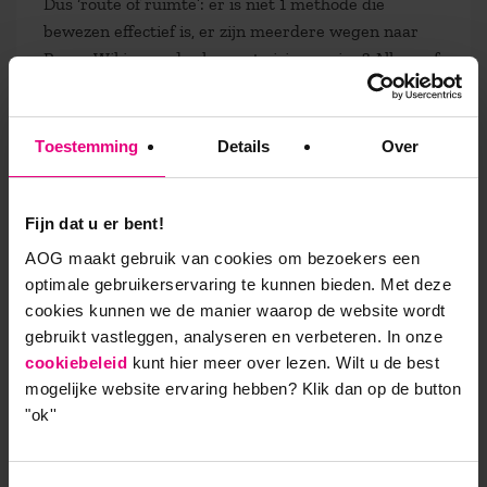
Dus ‘route of ruimte’: er is niet 1 methode die
bewezen effectief is, er zijn meerdere wegen naar
Rome. Wil je aan de slag met visievorming? Alleen of
met collega’s meer zicht krijgen op het grotere
geheel en koers bepalen? Zie je nut en noodzaak van
een visie maar vraag je je af: ‘hoe dan’? Kom op 1
Toestemming
Details
Over
november naar:
Destination Future – Visie in 1 dag
.
We gaan aan de slag met trendverkenning, reflectie
en vertaling naar toekomstscenario’s. We nodigen je
Fijn dat u er bent!
graag uit maar sturen geen routebeschrijving;-) Je
AOG maakt gebruik van cookies om bezoekers een
mag zelf jouw route bepalen naar Villa Jongerius in
optimale gebruikerservaring te kunnen bieden. Met deze
Utrecht.
cookies kunnen we de manier waarop de website wordt
gebruikt vastleggen, analyseren en verbeteren. In onze
cookiebeleid
kunt hier meer over lezen. Wilt u de best
mogelijke website ervaring hebben?
Klik dan op de button
9,0 op klantenvertellen.nl
"ok''