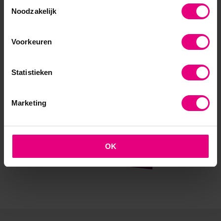
Toestemmingsselectie
Noodzakelijk
AOG School Of Management
- Opleider sinds 1988
Voorkeuren
- Gelieerd aan de RUG
Statistieken
- Faculteit overstijgend
Marketing
- Samen leren en reflecteren
- Praktijkgericht en persoonlijk
OK