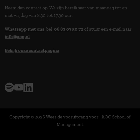
Neem dan contact op. We zijn bereikbaar van maandag tot en
met vrijdag van 8:30 tot 17:30 uur.
Whatsapp met ons
, bel
06 83 07 50 72
of stuur een e-mail naar
info@aog.nl
Bekijk onze contactpagina
> 9,0 op klantenvertellen
Copyright © 2026 Wees de vooruitgang voor | AOG School of
Management