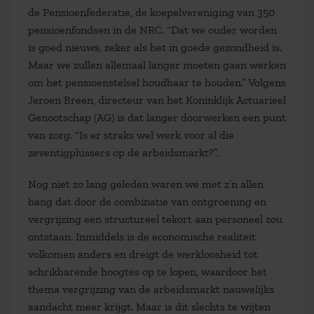
de Pensioenfederatie, de koepelvereniging van 350
pensioenfondsen in de NRC. “Dat we ouder worden
is goed nieuws, zeker als het in goede gezondheid is.
Maar we zullen allemaal langer moeten gaan werken
om het pensioenstelsel houdbaar te houden.” Volgens
Jeroen Breen, directeur van het Koninklijk Actuarieel
Genootschap (AG) is dat langer doorwerken een punt
van zorg. “Is er straks wel werk voor al die
zeventigplussers op de arbeidsmarkt?”.
Nog niet zo lang geleden waren we met z’n allen
bang dat door de combinatie van ontgroening en
vergrijzing een structureel tekort aan personeel zou
ontstaan. Inmiddels is de economische realiteit
volkomen anders en dreigt de werkloosheid tot
schrikbarende hoogtes op te lopen, waardoor het
thema vergrijzing van de arbeidsmarkt nauwelijks
aandacht meer krijgt. Maar is dit slechts te wijten