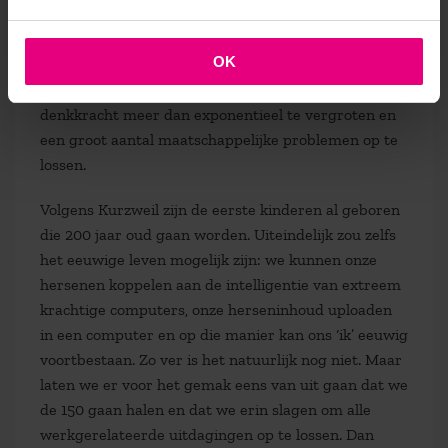
genetica, nanotechnologie en robotica zullen deze
ontwikkeling mogelijk maken. Ze zullen ons de
OK
mogelijkheid bieden om onze afhankelijkheid van
onze lichamen steeds verder te verminderen, onze
denkkracht meer dan exponentieel te vergroten en
een groot aantal maatschappelijke problemen op te
lossen.
Volgens Kurzweil zijn de eerste kinderen al geboren
die 200 jaar oud gaan worden. Uiteindelijk zou zelfs
het eeuwige leven mogelijk zijn: we kunnen onze
hersenen koppelen aan de intelligentie van extreem
krachtige computers, onze herseninhoud uploaden
in een computer en op die manier kan ons ‘ik’ eeuwig
voortbestaan. Zo ver is het natuurlijk nog niet. Maar
laten we er voor het gemak eens van uit gaan dat we
de 150 gaan halen en dat we erin slagen om alle
werkgerelateerde uitdagingen op te lossen. Dan