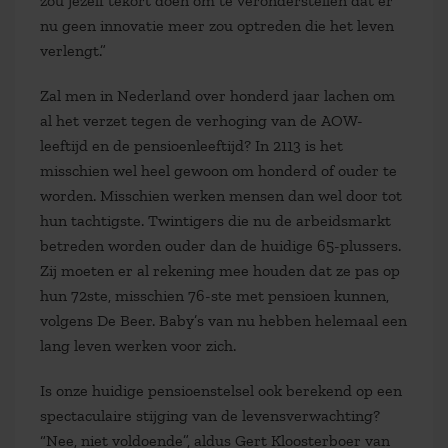
zou jezelf tekort doen om te veronderstellen dat er
nu geen innovatie meer zou optreden die het leven
verlengt.”
Zal men in Nederland over honderd jaar lachen om
al het verzet tegen de verhoging van de AOW-
leeftijd en de pensioenleeftijd? In 2113 is het
misschien wel heel gewoon om honderd of ouder te
worden. Misschien werken mensen dan wel door tot
hun tachtigste. Twintigers die nu de arbeidsmarkt
betreden worden ouder dan de huidige 65-plussers.
Zij moeten er al rekening mee houden dat ze pas op
hun 72ste, misschien 76-ste met pensioen kunnen,
volgens De Beer. Baby’s van nu hebben helemaal een
lang leven werken voor zich.
Is onze huidige pensioenstelsel ook berekend op een
spectaculaire stijging van de levensverwachting?
“Nee, niet voldoende”, aldus Gert Kloosterboer van