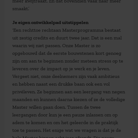
meer kwijtraakt. En dat bovendien vaak naar meer
smaakt.’
Je eigen ontwikkelpad uitstippelen
‘Een rechttoe rechtaan Masterprogramma bestaat
uit zestig credits en duurt twee jaar. Dat is een mal
waarin wij niet passen. Onze Master is zo
opgebouwd dat de eerste bouwstenen kort genoeg
zijn om aan te beginnen zonder meteen stress op te
leveren over de impact op je werk en je leven.
Vergeet niet, onze deelnemers zijn vaak ambitieus
en hebben naast een drukke baan ook een vol
privéleven. Ze beginnen aan een leergang van negen
maanden en kunnen daarna kiezen of ze de volledige
Master willen gaan doen. Tussen de twee
leergangen door kun je een pauze inlassen om op
adem te komen en om het geleerde in de praktijk
toe te passen. Het enige wat we vragen is dat je de
hele Master binnen acht jaar afrondt. Die pauze