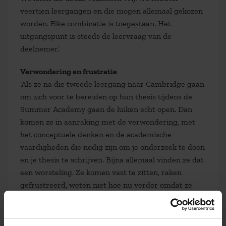
veertien leergangen en die mogen allemaal gekozen
worden. Elke combinatie is toegestaan. Het
uitgangspunt is steeds de leervraag van de
deelnemer.’
Verwondering en frustratie
‘Als ze na die tweede leergang naar Cambridge gaan
om zich voor te bereiden op hun thesis tijdens de
Summer Academy gaan de luiken echt open. Dan
komen ze in aanraking met de verwondering, met
het conceptuele denken en de academische
vaardigheden die nodig zijn om je onderzoek te doen
en je thesis te schrijven. Bijna allemaal vinden ze dat
een worsteling. Ze komen vast te zitten, raken
gefrustreerd, weten niet hoe nu verder omdat ze
eerst op een afstand moeten leren kijken naar hun
onderwerp. En dan opeens zie je dat er een lampje
gaat branden en kunnen ze verder. In de gesprekken