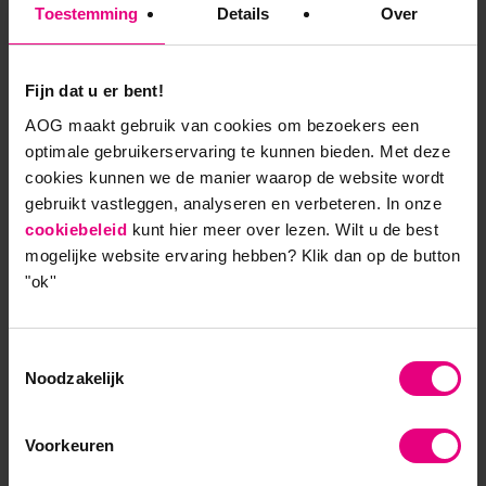
Toestemming
Details
Over
die ik met oud-deelnemers voer, merk ik het verschil
tussen mensen die een leergang hebben gedaan en
degenen die de volledige Master hebben afgerond.
Fijn dat u er bent!
Die laatste groep is echt op een ander spoor beland
AOG maakt gebruik van cookies om bezoekers een
en draaien hun hand niet meer om voor complexe
optimale gebruikerservaring te kunnen bieden. Met deze
vraagtukken.’
cookies kunnen we de manier waarop de website wordt
gebruikt vastleggen, analyseren en verbeteren. In onze
Snijvlak van theorie en praktijk
cookiebeleid
kunt hier meer over lezen. Wilt u de best
‘Juist dat academische aspect onderscheidt onze
mogelijke website ervaring hebben?
Klik dan op de button
Master van andere HBO-Masters. Onze Master
"ok''
bevindt zich op het snijvlak van praktijk en
academische theorie. Daarom was het ook zo’n
puzzel om in aanmerking te komen voor accreditatie.
Toestemmingsselectie
In Nederland is het hoger onderwijs klassiek
Noodzakelijk
georganiseerd: je hebt HBO en je hebt WO en
tussen die twee smaken moet je kiezen. Aangezien
Voorkeuren
onze deelnemers in de praktijk werken en daarvoor
een Master willen halen, ligt een professional Master