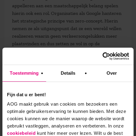
appelleren aan een maatschappelijk belang spelen
hierin ook een rol. Organisaties als Google hanteren
het strategische principe van zero-concept. Hierin
nemen ze als uitgangspunt dat ze een wereld willen
realiseren waarin geen verkeersongelukken meer
plaatsvinden en dus zetten ze vol in op de
zelfrijdende auto. Het zijn producten die verankerd
zijn in het collectieve geheugen van de burgers.
Doordat er andere samenwerkingsvormen komen
Toestemming
Details
Over
zullen er ook nieuwe gezagsverhoudingen ontstaan
in de samenleving, dit heeft weer effect op het
bestuur.
Fijn dat u er bent!
AOG maakt gebruik van cookies om bezoekers een
HR als verbindende factor
optimale gebruikerservaring te kunnen bieden. Met deze
cookies kunnen we de manier waarop de website wordt
Een viertal bewegingen zorgen voor het disruptieve
gebruikt vastleggen, analyseren en verbeteren. In onze
karakter van dit tijdperk: technologisering,
cookiebeleid
kunt hier meer over lezen. Wilt u de best