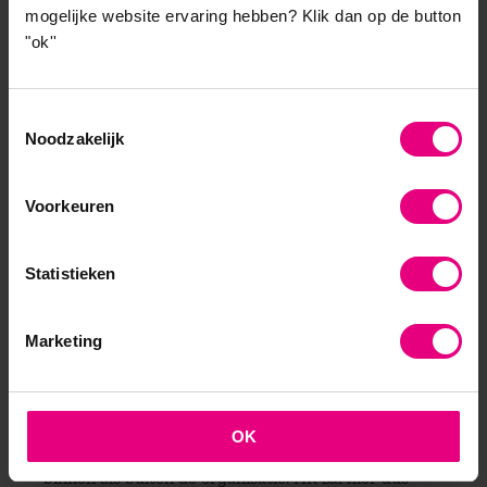
economische structuurcrisis, veranderend gedrag
mogelijke website ervaring hebben?
Klik dan op de button
van mensen en veranderend bestuur. Deze
"ok''
bewegingen zullen significante impact hebben op de
wijze waarop we naar arbeid gaan kijken en hoe HR
Toestemmingsselectie
daar mee om zal moeten gaan. Noodzaak is dat we
Noodzakelijk
meer inspelen op de meta-intelligentie, de
intelligentie van de massa. Dit betekent dat we over
de grenzen van onze organisatie zullen moeten
Voorkeuren
kijken. Het inhuren van vakmanschap wordt gewoon
en beperkt zich niet meer enkel tot de grenzen van
Statistieken
de organisatie. Hiervoor is ondernemerschap nodig.
Je zult ook creativiteit in je organisatie moeten gaan
stimuleren. Deze creativiteit is nodig om
Marketing
ondernemerschap en zelfredzaamheid te borgen en
nieuwe vormen van participatie te vinden. Hierin
heeft HR een nieuwe maar cruciale rol. Het is aan
OK
HR om hierin de verbindende factor te zijn. Zowel
binnen als buiten de organisatie. HR zal hier dus