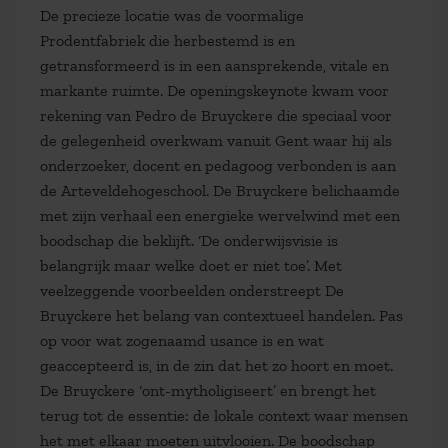
De precieze locatie was de voormalige
Prodentfabriek die herbestemd is en
getransformeerd is in een aansprekende, vitale en
markante ruimte. De openingskeynote kwam voor
rekening van Pedro de Bruyckere die speciaal voor
de gelegenheid overkwam vanuit Gent waar hij als
onderzoeker, docent en pedagoog verbonden is aan
de Arteveldehogeschool. De Bruyckere belichaamde
met zijn verhaal een energieke wervelwind met een
boodschap die beklijft. ‘De onderwijsvisie is
belangrijk maar welke doet er niet toe’. Met
veelzeggende voorbeelden onderstreept De
Bruyckere het belang van contextueel handelen. Pas
op voor wat zogenaamd usance is en wat
geaccepteerd is, in de zin dat het zo hoort en moet.
De Bruyckere ‘ont-mytholigiseert’ en brengt het
terug tot de essentie: de lokale context waar mensen
het met elkaar moeten uitvlooien. De boodschap