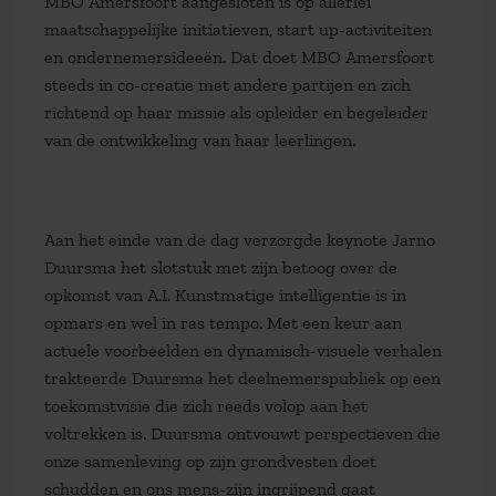
MBO Amersfoort aangesloten is op allerlei
maatschappelijke initiatieven, start up-activiteiten
en ondernemersideeën. Dat doet MBO Amersfoort
steeds in co-creatie met andere partijen en zich
richtend op haar missie als opleider en begeleider
van de ontwikkeling van haar leerlingen.
Aan het einde van de dag verzorgde keynote Jarno
Duursma het slotstuk met zijn betoog over de
opkomst van A.I. Kunstmatige intelligentie is in
opmars en wel in ras tempo. Met een keur aan
actuele voorbeelden en dynamisch-visuele verhalen
trakteerde Duursma het deelnemerspubliek op een
toekomstvisie die zich reeds volop aan het
voltrekken is. Duursma ontvouwt perspectieven die
onze samenleving op zijn grondvesten doet
schudden en ons mens-zijn ingrijpend gaat