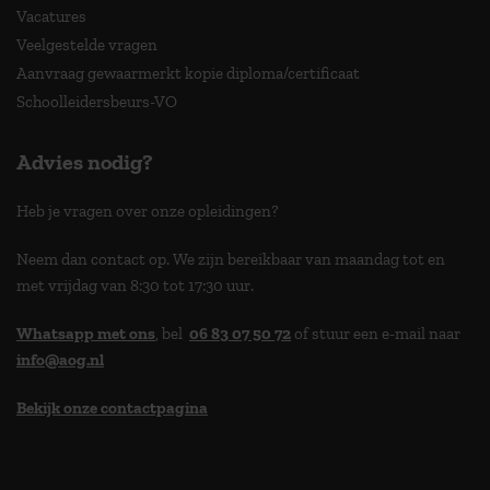
Vacatures
Veelgestelde vragen
Aanvraag gewaarmerkt kopie diploma/certificaat
Schoolleidersbeurs-VO
Advies nodig?
Heb je vragen over onze opleidingen?
Neem dan contact op. We zijn bereikbaar van maandag tot en
met vrijdag van 8:30 tot 17:30 uur.
Whatsapp met ons
, bel
06 83 07 50 72
of stuur een e-mail naar
info@aog.nl
Bekijk onze contactpagina
> 9,0 op klantenvertellen