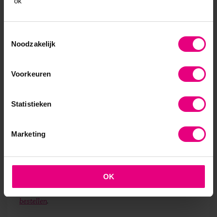
"ok''
Hun ideeën en prestaties zijn zeer verschillend,
maar wat de geïnterviewden met elkaar gemeen
Toestemmingsselectie
hebben is dat zij verantwoordelijkheid hebben
Noodzakelijk
genomen. Zij kozen ervoor hun dromen te realiseren,
hun potentieel te verwezenlijken. Of zoals Marianne
Williamson zegt:
‘Zij maken zich niet klein om anderen
Voorkeuren
een dienst te bewijzen.’
Statistieken
Dit blog is een bijdrage van Dominique Haijtema,
journalist, auteur en voormalig hoofdredacteur van
ManagementTeam. Tevens is Dominique Haijtema
Marketing
docent bij AOG School of Management in de leergang
Talent en Organisatieontwikkeling
en de opleiding
Bedrijfskunde en Leiderschap
.
OK
Klik hier om het boek ‘Leiderschap is een keuze’ te
bestellen
.