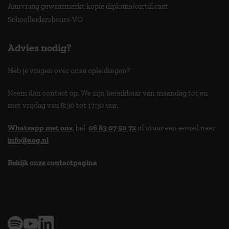
Aanvraag gewaarmerkt kopie diploma/certificaat
Schoolleidersbeurs-VO
Advies nodig?
Heb je vragen over onze opleidingen?
Neem dan contact op. We zijn bereikbaar van maandag tot en
met vrijdag van 8:30 tot 17:30 uur.
Whatsapp met ons
, bel
06 83 07 50 72
of stuur een e-mail naar
info@aog.nl
Bekijk onze contactpagina
> 9,0 op klantenvertellen