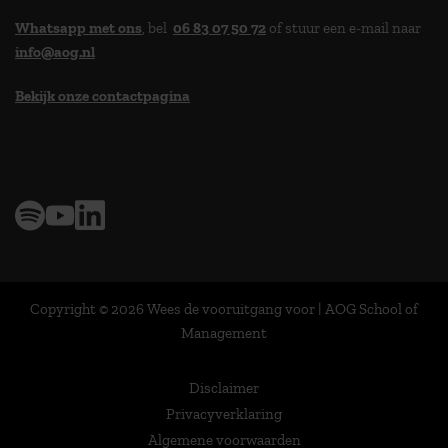
Whatsapp met ons
, bel
06 83 07 50 72
of stuur een e-mail naar
info@aog.nl
Bekijk onze contactpagina
> 9,0 op klantenvertellen
Copyright © 2026 Wees de vooruitgang voor | AOG School of
Management
Disclaimer
Privacyverklaring
Algemene voorwaarden