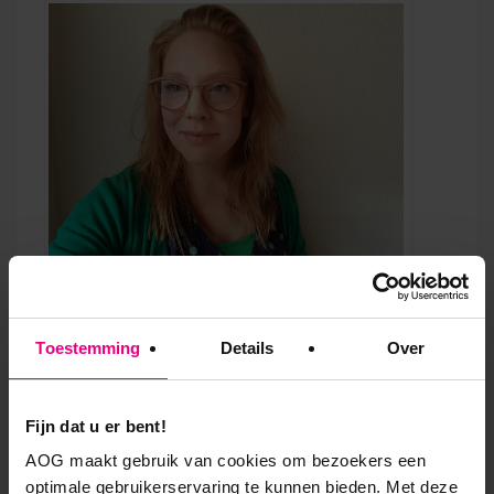
Karin Hilverts – programmamanager gemeente
Landerd
Toestemming
Details
Over
“Voor mijn rol als programmamanager is het
essentieel dat ik alle bestuurders meeneem in het
Fijn dat u er bent!
traject. Dat doe ik steeds op een andere manier. Als
een benadering weerstand oproept, stop ik ermee
AOG maakt gebruik van cookies om bezoekers een
optimale gebruikerservaring te kunnen bieden. Met deze
en probeer ik wat anders. Zo heb ik in een jaar tijd