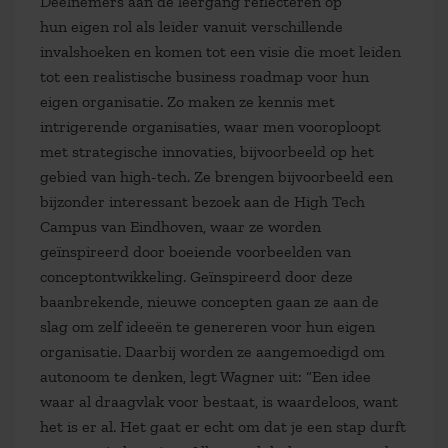
Deelnemers aan de leergang
reflecteren op
hun
eigen
rol als leider vanuit verschillende
invalshoeken en komen tot
een
visie die moet leiden
tot een realistische business
roadmap
voor hun
eigen organisatie.
Zo
maken
ze
kennis met
intrigerende organisaties, waar men vooroploopt
met strategische innovaties, bijvoorbeeld op het
gebied van
high-tech
. Z
e
brengen
bijvoorbeeld
een
bijzonder interessant bezoek aan de High Tech
Campus van Eindhoven, waar ze worden
geïnspireerd door boeiende voorbeelden van
conceptontwikkeling. Geïnspireerd door deze
baanbrekende, nieuwe
concepten
gaan ze aan de
slag om zelf
ideeën te genereren
voor hun eigen
organisatie. Daarbij worden ze aangemoedigd om
autonoom te denken, legt Wagner uit: “Een idee
waar al draagvlak voor bestaat, is waardeloos, want
het is er al. Het gaat er echt om dat je een stap durft