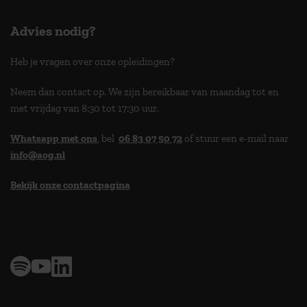
Advies nodig?
Heb je vragen over onze opleidingen?
Neem dan contact op. We zijn bereikbaar van maandag tot en
met vrijdag van 8:30 tot 17:30 uur.
Whatsapp met ons
, bel
06 83 07 50 72
of stuur een e-mail naar
info@aog.nl
Bekijk onze contactpagina
> 9,0 op klantenvertellen