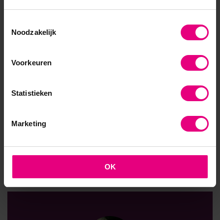
uitdagingen aan te gaan
Toestemmingsselectie
Wagner maakt zich
grote
zorgen
over
de afnemende
Noodzakelijk
biodiversiteit, terwijl de verwoesting van de ecologie
onomkeer
b
aar is
. “D
at is veel ernstiger dan een
Voorkeuren
neergaande economie.
Waarmee ik
terugkom
op
die
twee grote vragen waa
r het om moet gaan in
organisaties en zeker ook in de
ze
leergang: hoe
Statistieken
jagen we de transformatie naar
duurzaamheid en
circulariteit
succesvol aan?
Het belang van deze
Marketing
vragen is de inspiratie om leiders de ruimte te
geven om autonoom te leren denken over de
breukvlakken die na deze pandemie nog steeds
bestaan.”
OK