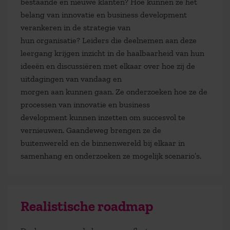
bestaande en nieuwe klanten
? H
oe
kunnen
ze het
belang van innovatie en business development
verankeren in de strategie van
hun
organisatie
?
Leiders die deelnemen aan deze
leergang
krijgen inzicht in de haalbaarheid van hun
ideeën en discussiëren met elkaar over
hoe zij
de
uitdagingen van vandaag en
morgen
aan
kunnen
gaan
.
Ze onderzoeken hoe
ze de
processen van innovatie en business
development
kunnen i
nzetten om
succesvol
te
vernieuwen
.
Gaand
e
weg brengen ze de
buitenwereld en de binnenwereld bij elkaar in
samenhang en onderzoeken ze mogelijk scenario’s.
Realistische roadmap