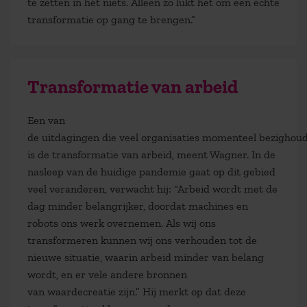
te zetten in het niets. Alleen zo lukt het om een echte
transformatie op gang te brengen.”
Transformatie van arbeid
Een
van
de
uitdaging
en
die
veel
organisaties
momenteel
bezighou
is de transformatie van arbeid, meent Wagner.
I
n de
nasleep van de huidige pandemie
gaat op dit gebied
veel veranderen, verwacht
hij
: “
Arbeid wordt met de
dag minder belangrijker, doordat machines en
robots ons werk overnemen. Als wij ons
transformeren kunnen wij ons verhouden tot de
nieuwe situatie, waarin arbeid minder van belang
wordt, en er vele andere bronnen
van
waard
e
creatie
zijn
.”
Hij merkt op dat deze