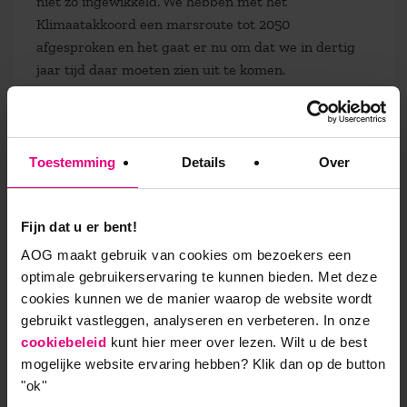
niet zo ingewikkeld. We hebben met het
Klimaatakkoord een marsroute tot 2050
afgesproken en het gaat er nu om dat we in dertig
jaar tijd daar moeten zien uit te komen.
Duurzaamheid is een groot, wereld-verbindend
vraagstuk dat de mondiale verhoudingen op scherp
zet.”
Hij erkent dat deze
transformatie bijzonder
lastig
is: “
Z
oals Einstein
het al zei: je kunt problemen
Toestemming
Details
Over
niet oplossen op de wijze waarop ze zijn ontstaan. De
grote, complexe vraagstukken van deze tijd los je
Fijn dat u er bent!
niet op door ze te ontwarren, maar door te
transformeren naar een andere manier van denken
AOG maakt gebruik van cookies om bezoekers een
en doen. Innovatie is pas mogelijk als je kunt denken
optimale gebruikerservaring te kunnen bieden. Met deze
over iets wat er nog niet is.”
cookies kunnen we de manier waarop de website wordt
gebruikt vastleggen, analyseren en verbeteren. In onze
cookiebeleid
kunt hier meer over lezen. Wilt u de best
mogelijke website ervaring hebben?
Klik dan op de button
Autonoom leren denken om
"ok''