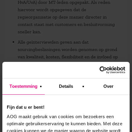
HvA/UvA) door MT-leden opgepakt. Als reden
hiervoor wordt opgegeven dat de
regieorganisatie op deze manier directer in
contact staat met customers en besluitvorming
sneller kan.
Alle geïnterviewden geven aan dat
sourcingbeslissingen worden genomen op grond
van kwaliteit, kosten, flexibiliteit en de invloed op
het primaire proces. De inbestede
dienstverlening wordt in alle gevallen wel
beschouwd als interne leverancier, maar in geen
van de gevallen liggen hier ook ‘ interne’
Toestemming
Details
Over
contracten aan ten grondslag.
Het woord regie viel tijdens de interviews snel.
Fijn dat u er bent!
Niet alleen om de organisatie volgens de
AOG maakt gebruik van cookies om bezoekers een
gehanteerde definitie te duiden, maar ook als er
optimale gebruikerservaring te kunnen bieden. Met deze
alleen werd gesproken over bijvoorbeeld
cookies kunnen we de manier waarop de website wordt