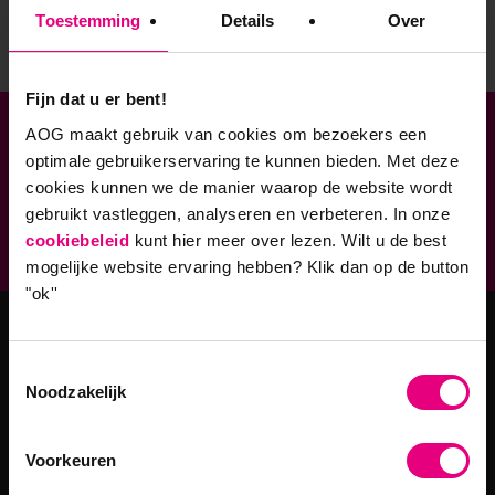
Toestemming
Details
Over
Fijn dat u er bent!
AOG maakt gebruik van cookies om bezoekers een
Verbonden aan
optimale gebruikerservaring te kunnen bieden. Met deze
cookies kunnen we de manier waarop de website wordt
Geaccrediteerde opleidingen
gebruikt vastleggen, analyseren en verbeteren. In onze
9,0 op klantenvertellen.nl
cookiebeleid
kunt hier meer over lezen. Wilt u de best
mogelijke website ervaring hebben?
Klik dan op de button
"ok''
Masteropleidingen
Toestemmingsselectie
Noodzakelijk
Master Strategy & Leadership (MSc)
MBA Innovatie & Leiderschap
Voorkeuren