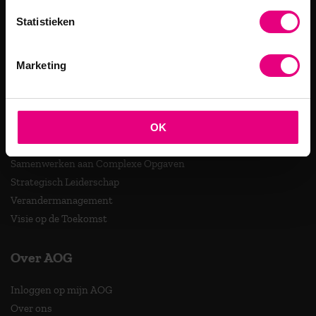
Programma's
Statistieken
Filosofie in Organisaties
Leiderschap in een Digitale Wereld
Marketing
Bedrijfskunde en Leiderschap
Mens- en Organisatieontwikkeling
Nieuw Leiderschap in Organisaties
Psychologie in Organisaties
OK
Publieke Strategie en Leiderschap
Samenwerken aan Complexe Opgaven
Strategisch Leiderschap
Verandermanagement
Visie op de Toekomst
Over AOG
Inloggen op mijn AOG
Over ons