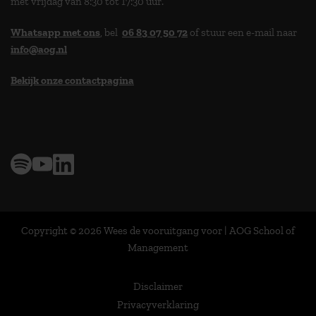
met vrijdag van 8:30 tot 17:30 uur.
Whatsapp met ons
, bel
06 83 07 50 72
of stuur een e-mail naar
info@aog.nl
Bekijk onze contactpagina
> 9,0 op klantenvertellen
Copyright © 2026 Wees de vooruitgang voor | AOG School of
Management
Disclaimer
Privacyverklaring