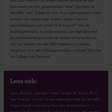
met hun teams? Op welke manier komen ze met
hun team tot een gezamenlijke visie? Spreken ze
dezelfde taal? Kijken ze over hun eigen grenzen naar
kansen om samen met andere teams nieuwe
ontwikkelingen tot stand te brengen?” Om de
leidinggevenden te ondersteunen en tegelijkertijd
de samenwerking tussen de teams te bevorderen
viel het besluit om een MD-traject in te zetten,
verplicht voor alle leidinggevenden, inclusief directie
en College van Bestuur.
Lees ook:
Leon Abbink, manager team Design & Game, ROC
van Twente, vertelt in een interview hoe hij het MD
traject heeft ervaren en hoe het doorstudeer-
perspectief er toe heeft geleid dat hij nu zijn studie