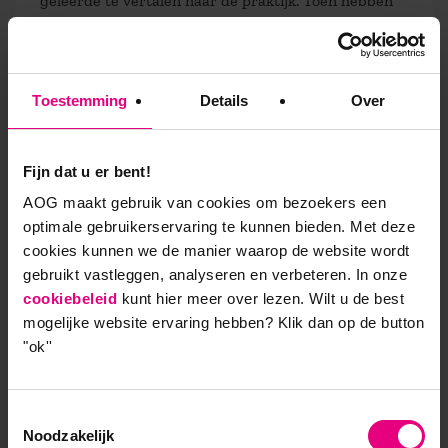
geleerde te vertalen naar de praktijk. Toen hebben
we samen met AOG het concept ‘werkateliers’
ingesteld, waarbij deelnemers van verschillende
teams gericht specifieke vraagstukken oppakten. Die
aanpak heeft goed gewerkt.”
Toestemming
Details
Over
Fijn dat u er bent!
Echte doeners die nu ook
AOG maakt gebruik van cookies om bezoekers een
reflecteren
optimale gebruikerservaring te kunnen bieden. Met deze
cookies kunnen we de manier waarop de website wordt
gebruikt vastleggen, analyseren en verbeteren. In onze
Hij kijkt tevreden terug op het MD-traject. “Doordat
cookiebeleid
kunt hier meer over lezen. Wilt u de best
we met gemixte groepen hebben gewerkt, inclusief
mogelijke website ervaring hebben?
Klik dan op de button
directie en College van Bestuur, is er meer openheid
"ok''
ontstaan. Het is gelukt om opvattingen, ideeën en
waarden met elkaar te delen. En een gevoel dat we
allemaal voor ROC van Twente werken. Ook hoor ik
Toestemmingsselectie
dat de deelnemers elkaar beter hebben leren
Noodzakelijk