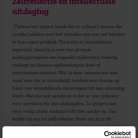
Zelfreflectie en intellectuele
uitdaging
“Tijdens het traject bleek dat er collega’s waren die
moeite hadden met het vertalen van wat we leerden
in hun eigen praktijk. Toen zijn er werkateliers
ingesteld, waarbij je met een groepje
leidinggevenden een bepaald onderwerp volledig
uitdiept en daarna aanbevelingen doet of
interventies uitvoert. Wat ik daar interessant aan
vond was dat je uiteindelijk rondom een thema op
basis van verschillende zienswijzen tot een oplossing
komt. Wat me ook aansprak is dat er was gekozen
voor sprekers die ons uitdaagden. Ze gingen niet
voor veilig, maar zochten echt het randje op. Dat
leidde bij mij tot zelfreflectie. Waar sta ik in dit
vraagstuk? Hoe ga ik hierover in gesprek met mijn
team? Vaak kom je dan terecht in een ongemakkelijk