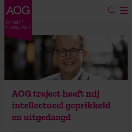
AOG traject heeft mij
intellectueel geprikkeld
en uitgedaagd