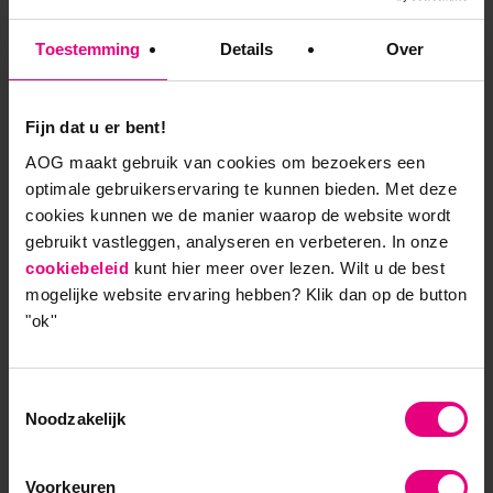
gebied waardoor je echt iets leert over jezelf.”
Toestemming
Details
Over
Persoonlijk leiderschap
verbeteren
Fijn dat u er bent!
AOG maakt gebruik van cookies om bezoekers een
“Terugkijkend ben ik heel tevreden. Alle
optimale gebruikerservaring te kunnen bieden. Met deze
leidinggevenden hebben het ontwikkeltraject
cookies kunnen we de manier waarop de website wordt
doorlopen, waar we niet op dezelfde manier zijn
gebruikt vastleggen, analyseren en verbeteren. In onze
uitgekomen. Ik sta sindsdien anders in mijn werk en
cookiebeleid
kunt hier meer over lezen. Wilt u de best
mijn leven. Ik was altijd zo’n havo-jongen die wilde
mogelijke website ervaring hebben?
Klik dan op de button
doen. Dat past ook goed bij mijn werk: ons onderwijs
"ok''
gaat ook om doen. Elke dag rinkelt de winkelbel.
Maar dit traject heeft me toch getriggerd, waardoor
Toestemmingsselectie
ik de kans heb aangegrepen om mijn master te
Noodzakelijk
behalen. Ik volg de leergang Strategisch Leiderschap
en begin volgend jaar aan het schrijven van mijn
thesis. Ik denk dat dit voor mij een goede stap is,
Voorkeuren