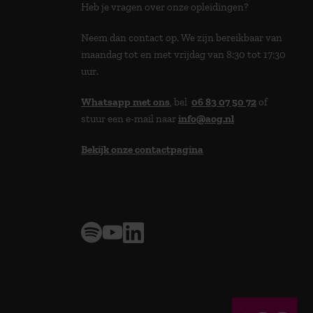
Heb je vragen over onze opleidingen?
Neem dan contact op. We zijn bereikbaar van
maandag tot en met vrijdag van 8:30 tot 17:30
uur.
Whatsapp met ons
, bel
06 83 07 50 72
of
stuur een e-mail naar
info@aog.nl
Bekijk onze contactpagina
> 9,0 op klantenvertellen