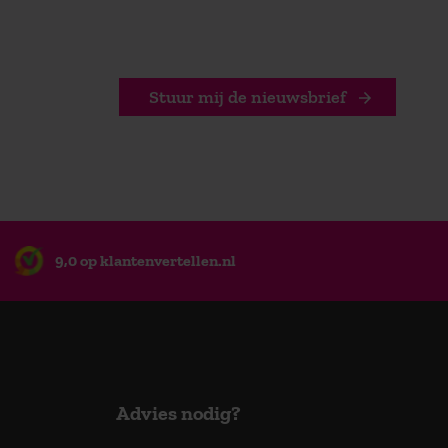
Stuur mij de nieuwsbrief
9,0 op klantenvertellen.nl
Advies nodig?