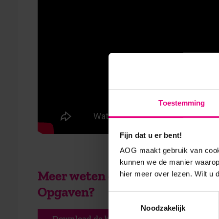
Toestemming
Fijn dat u er bent!
AOG maakt gebruik van cooki
kunnen we de manier waarop 
Meer weten over de deeltijdo
hier meer over lezen. Wilt u
Opgaven?
Toestemmingsselectie
Noodzakelijk
Download de brochure