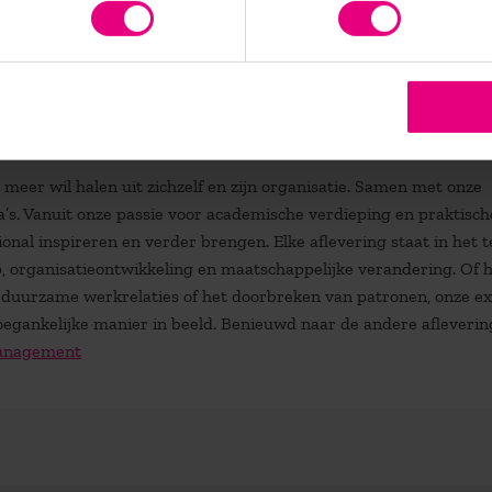
ngen van de podcast?
eer wil halen uit zichzelf en zijn organisatie. Samen met onze
’s. Vanuit onze passie voor academische verdieping en praktisch
ional inspireren en verder brengen. Elke aflevering staat in het 
, organisatieontwikkeling en maatschappelijke verandering. Of 
, duurzame werkrelaties of het doorbreken van patronen, onze e
egankelijke manier in beeld. Benieuwd naar de andere afleverin
Management