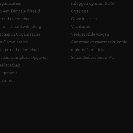
Organisaties
Inloggen op mijn AOG
n een Digitale Wereld
Over ons
e en Leiderschap
Onze locaties
anisatieontwikkeling
Vacatures
schap in Organisaties
Veelgestelde vragen
in Organisaties
Aanvraag gewaarmerkt kopie
tegie en Leiderschap
diploma/certificaat
 aan Complexe Opgaven
Schoolleidersbeurs-VO
Leiderschap
nagement
Toekomst