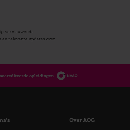
atig vernieuwende
es en relevante updates over
accrediteerde opleidingen
ma's
Over AOG