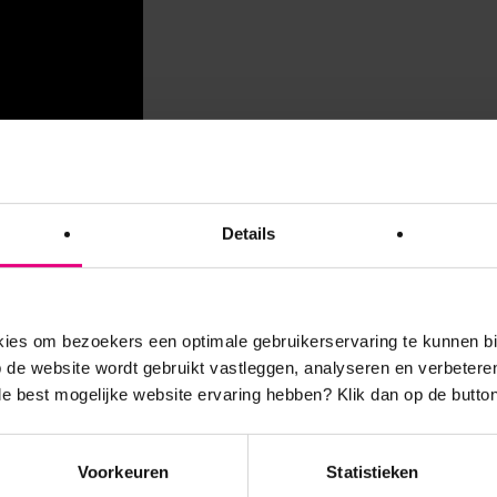
Details
es om bezoekers een optimale gebruikerservaring te kunnen b
de website wordt gebruikt vastleggen, analyseren en verbetere
pleiding Samenwerken aan Complexe
 de best mogelijke website ervaring hebben?
Klik dan op de button
Voorkeuren
Statistieken