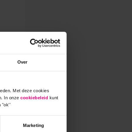
Over
ieden. Met deze cookies
n. In onze
cookiebeleid
kunt
 "ok''
Marketing