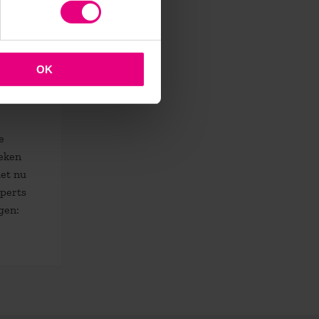
OK
e
teken
het nu
xperts
gen: