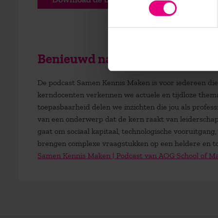
Benieuwd naar andere afleveri
De podcast Samen Kennis Maken is voor iedereen die m
kerndocenten verkennen we actuele en tijdloze thema
toepasbaarheid delen we inzichten die jou als profess
van een onderwerp dat de kern raakt van leiderschap
gaat om sociaal kapitaal, technologische vooruitgang
brengen complexe vraagstukken op een heldere en to
Samen Kennis Maken | Podcast van AOG School of 