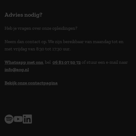
Advies nodig?
Heb je vragen over onze opleidingen?
Neem dan contact op. We zijn bereikbaar van maandag tot en
met vrijdag van 8:30 tot 17:30 uur.
Whatsapp met ons
, bel
06 83 07 50 72
of stuur een e-mail naar
info@aog.nl
Bekijk onze contactpagina
> 9,0 op klantenvertellen