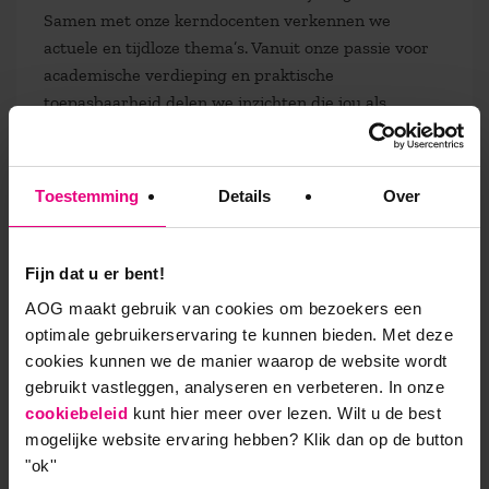
Samen met onze kerndocenten verkennen we
actuele en tijdloze thema’s. Vanuit onze passie voor
academische verdieping en praktische
toepasbaarheid delen we inzichten die jou als
professional inspireren en verder brengen. Elke
aflevering staat in het teken van een onderwerp dat
de kern raakt van leiderschap,
Toestemming
Details
Over
organisatieontwikkeling en maatschappelijke
verandering. Of het nu gaat om sociaal kapitaal,
technologische vooruitgang, duurzame werkrelaties
Fijn dat u er bent!
of het doorbreken van patronen, onze experts
AOG maakt gebruik van cookies om bezoekers een
brengen complexe vraagstukken op een heldere en
optimale gebruikerservaring te kunnen bieden. Met deze
toegankelijke manier in beeld. Benieuwd naar de
cookies kunnen we de manier waarop de website wordt
andere afleveringen:
Samen Kennis Maken | Podcast
gebruikt vastleggen, analyseren en verbeteren. In onze
van AOG School of Management
cookiebeleid
kunt hier meer over lezen. Wilt u de best
mogelijke website ervaring hebben?
Klik dan op de button
"ok''