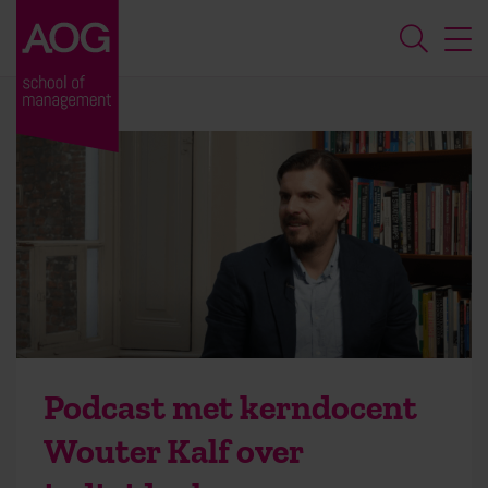
Podcast met kerndocent
Wouter Kalf over