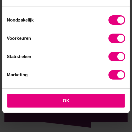
9,0 op klantenvertellen.nl
Toestemmingsselectie
Noodzakelijk
AOG School Of Management
Voorkeuren
- Opleider sinds 1988
Statistieken
- Gelieerd aan de RUG
Marketing
- Faculteit overstijgend
- Samen leren en reflecteren
OK
- Praktijkgericht en persoonlijk