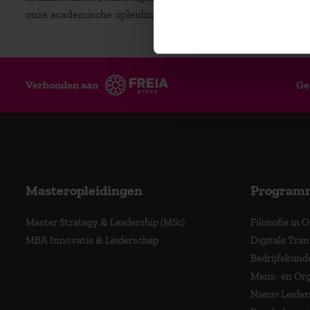
onze academische opleidingen.
Verbonden aan
Ge
Masteropleidingen
Program
Master Strategy & Leadership (MSc)
Filosofie in 
MBA Innovatie & Leiderschap
Digitale Tra
Bedrijfskund
Mens- en Org
Nieuw Leider