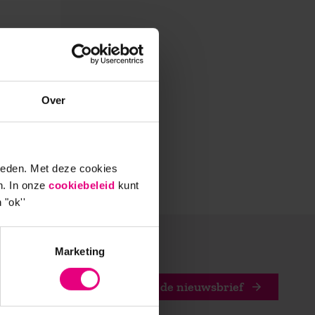
n. Het
,
r om de
een de
Over
er de
ieden. Met deze cookies
n. In onze
cookiebeleid
kunt
 "ok''
Marketing
Stuur mij de nieuwsbrief