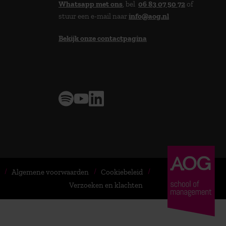
Whatsapp met ons
, bel
06 83 07 50 72
of
stuur een e-mail naar
info@aog.nl
Bekijk onze contactpagina
> 9,0 op klantenvertellen
Algemene voorwaarden
Cookiebeleid
Verzoeken en klachten