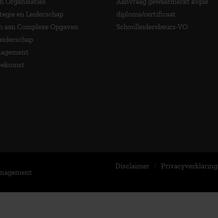
in Organisaties
Aanvraag gewaarmerkt kopie
tegie en Leiderschap
diploma/certificaat
 aan Complexe Opgaven
Schoolleidersbeurs-VO
Leiderschap
nagement
Toekomst
Disclaimer
Privacyverklaring
Management