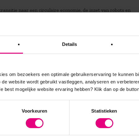
ansitie naar een circulaire economie, de inzet van robots en
 aan organisaties die daar de juiste invulling aan weten te geve
euwe strategische ruimte te benutten is daarom groter dan ooit
wikkelder is. Het bekende HR-instrumentarium voldoet niet mee
dt en verbindt u de gamechangers van de toekomst? Kerndocent L
Details
ng van AOG School of Management praat u in 20 minuten bij ov
es om bezoekers een optimale gebruikerservaring te kunnen b
de website wordt gebruikt vastleggen, analyseren en verbetere
 de best mogelijke website ervaring hebben?
Klik dan op de button
Voorkeuren
Statistieken
atig vernieuwende
es en relevante updates over