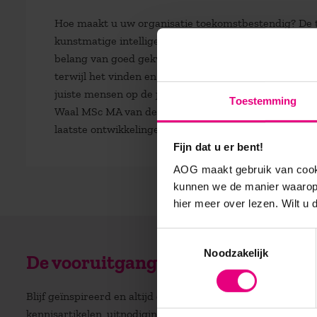
Hoe maakt u uw organisatie toekomstbestendig? De tr
kunstmatige intelligentie bieden een enorm potentieel
belang van goed gekwalificeerd personeel om deze ni
terwijl het vinden en behouden hiervan steeds inge
juiste mensen op de juiste plek te krijgen. Hoe vin
Toestemming
Waal MSc MA van de opleiding HR Strategie & Sourci
laatste ontwikkelingen in het HR werkveld.
Fijn dat u er bent!
AOG maakt gebruik van cooki
kunnen we de manier waarop 
hier meer over lezen. Wilt u
Toestemmingsselectie
Noodzakelijk
De vooruitgang voor zijn?
Blijf geïnspireerd en altijd op de hoogte! Ontvang regelm
kennisartikelen, uitnodigingen voor (gratis) inspiratiesessi