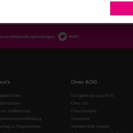
accrediteerde opleidingen
ma's
Over AOG
Organisaties
Inloggen op mijn AOG
nsformaties
Over ons
e en Leiderschap
Onze locaties
anisatieontwikkeling
Vacatures
schap in Organisaties
Veelgestelde vragen