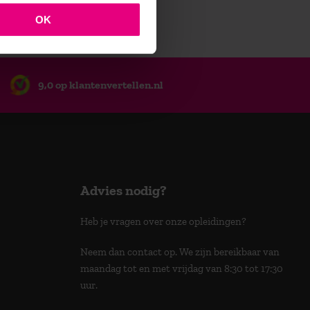
OK
9,0 op klantenvertellen.nl
Advies nodig?
Heb je vragen over onze opleidingen?
Neem dan contact op. We zijn bereikbaar van
maandag tot en met vrijdag van 8:30 tot 17:30
uur.