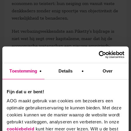
economen zo teistert: hun neiging om vanuit vaste
denkkaders zonder enig spoortje van objectiviteit de
werkelijkheid te benaderen.
Het verbazingwekkendste aan Piketty’s bijdrage is
niet wat hij zegt over kapitalisme, maar dat hij de
economische wetenschap een nieuwe empirisch-
positivistische grondslag wil geven. Hoe naïef het
ook is, hij wil als het ware helemaal vanaf het begin
naar een nieuwe beoefening van de economie. Een
Toestemming
Details
Over
cruciale passage gaat als volgt: “Wat mij
interesseert, is om op bescheiden wijze proberen bij
te dragen aan het vaststellen welke sociale
Fijn dat u er bent!
organisatievormen, publieke instituties en politiek
AOG maakt gebruik van cookies om bezoekers een
het meest geschikt zijn om reëel en efficiënt een
optimale gebruikerservaring te kunnen bieden. Met deze
rechtvaardige samenleving te vestigen, dat allemaal
cookies kunnen we de manier waarop de website wordt
in het kader van een Rechtsstaat, waarvan de regels
gebruikt vastleggen, analyseren en verbeteren. In onze
voor iedereen van meet af aan bekend en
cookiebeleid
kunt hier meer over lezen. Wilt u de best