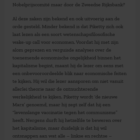
Nobelprijscomité maar door de Zweedse Rijksbank?
Al deze zaken zijn bekend en ook uitvoerig aan de
orde gesteld. Minder bekend is dat Piketty zich ook
laat lezen als een soort wetenschapsfilosofische
wake-up call voor economen. Voordat hij met zijn
alom geprezen en verguisde analyses over de
toenemende economische ongelijkheid binnen het
kapitalisme begint, maant hij de lezer om eens met
een onbevooroordeelde blik naar economische feiten
te kijken. Hij wil die lezer aansporen om niet vanuit
allerlei theorie naar de ontnuchterende
werkelijkheid te kijken. Piketty wordt ‘de nieuwe
Marx’ genoemd, maar hij zegt zelf dat hij een
“levenslange vaccinatie tegen het communisme”
heeft. Nergens durft hij hetzelfde te beweren over
het kapitalisme, maar duidelijk is dat hij wil
ontsnappen aan wat alle – linkse en rechtse –