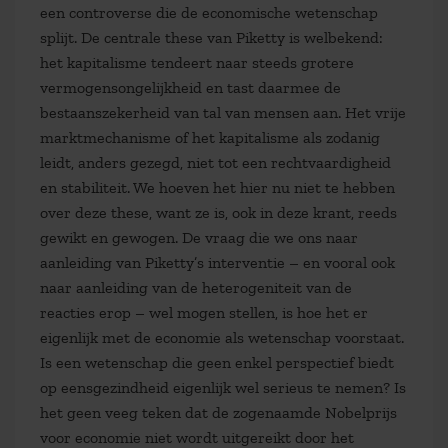
een controverse die de economische wetenschap
splijt. De centrale these van Piketty is welbekend:
het kapitalisme tendeert naar steeds grotere
vermogensongelijkheid en tast daarmee de
bestaanszekerheid van tal van mensen aan. Het vrije
marktmechanisme of het kapitalisme als zodanig
leidt, anders gezegd, niet tot een rechtvaardigheid
en stabiliteit. We hoeven het hier nu niet te hebben
over deze these, want ze is, ook in deze krant, reeds
gewikt en gewogen. De vraag die we ons naar
aanleiding van Piketty’s interventie – en vooral ook
naar aanleiding van de heterogeniteit van de
reacties erop – wel mogen stellen, is hoe het er
eigenlijk met de economie als wetenschap voorstaat.
Is een wetenschap die geen enkel perspectief biedt
op eensgezindheid eigenlijk wel serieus te nemen? Is
het geen veeg teken dat de zogenaamde Nobelprijs
voor economie niet wordt uitgereikt door het