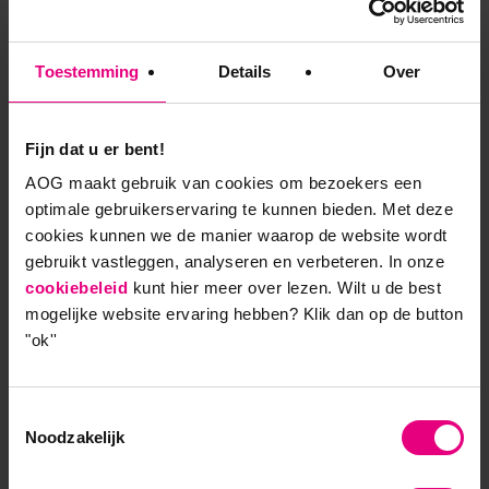
ondermijning van de samenleving door criminelen
ligt veel complexer. Er iets aan doen via het
Toestemming
Details
Over
strafrecht is lastig, want analytisch bewijs is veelal
niet aanwezig. Daarom gebruiken veel
burgemeesters tegenwoordig het bestuursrecht als
Fijn dat u er bent!
instrument om de verloedering van de samenleving
een andere kant uit te duwen: een ander instrument
AOG maakt gebruik van cookies om bezoekers een
optimale gebruikerservaring te kunnen bieden. Met deze
waarbij kwalitatieve interventies, visie, moraal en
cookies kunnen we de manier waarop de website wordt
opvattingen een rol spelen.”
gebruikt vastleggen, analyseren en verbeteren. In onze
cookiebeleid
kunt hier meer over lezen. Wilt u de best
De werkelijkheid begrijpen en
mogelijke website ervaring hebben?
Klik dan op de button
"ok''
vergroten
“De werkelijkheid is niet eenduidig: we hebben in
Toestemmingsselectie
toenemende mate te maken met domeinen die
Noodzakelijk
elkaar overlappen, met wicked problems die grenzen
overstijgen. Voor transformationele leiders is het