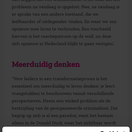
probleem na vandaag is opgelost. Nee, na vandaag is
er sprake van een andere toestand, die we
leefbaarder of uitdagender vinden. En waar we ons
opnieuw mee leren te verhouden. Een voorbeeld
hiervan is het reactiepatroon op de wolf, nu deze
zich opnieuw in Nederland blijkt te gaan vestigen.’
Meerduidig denken
“Voor leiders in een transformatieproces is het
essentieel om meerduidig te leren denken: je leert
vraagstukken te beschouwen vanuit verschillende
perspectieven. Neem een wicked problem als de
bestrijding van de georganiseerde criminaliteit. Dat
begrip op zich is al een paradox, want het bestaat
alleen in de Donald Duck, waar het zichtbaar wordt
gemaakt in de figuur van “de zware jongens”. De