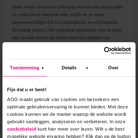
Daar waar voorheen beloning vooral een intrinsieke
en collectieve kwestie was, vindt er in onze
tegenwoordige tijd een individuele en extrinsieke
beloning plaats. Het opleiden gebeurde vooral door
het sociale leren: de kunst van het afkijken en
mentorschap. Terwijl formeel en schematisch
trainen nu vooral de boventoon voeren.
De essentie
Toestemming
Details
Over
Als mens hebben we aardig wat doorstaan. We zijn
in staat om mee te bewegen, behoeftebevrediging
Fijn dat u er bent!
uit te stellen en door onze bestaansdrang
AOG maakt gebruik van cookies om bezoekers een
ingewikkeld gedrag te vertonen. We zijn niet zo snel
optimale gebruikerservaring te kunnen bieden. Met deze
geëvolueerd als de omgeving waarin we zitten. Dit
cookies kunnen we de manier waarop de website wordt
leidt tot dilemma’s van deze tijd; we wringen ons
gebruikt vastleggen, analyseren en verbeteren. In onze
letterlijk en figuurlijk in allerlei bochten om mee te
cookiebeleid
kunt hier meer over lezen. Wilt u de best
blijven doen in de race om bijvoorbeeld persoonlijk
mogelijke website ervaring hebben?
Klik dan op de button