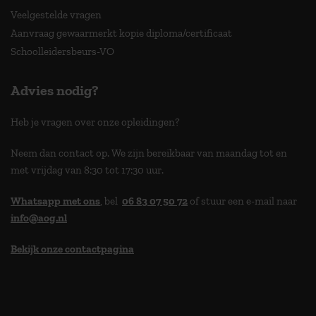
Veelgestelde vragen
Aanvraag gewaarmerkt kopie diploma/certificaat
Schoolleidersbeurs-VO
Advies nodig?
Heb je vragen over onze opleidingen?
Neem dan contact op. We zijn bereikbaar van maandag tot en
met vrijdag van 8:30 tot 17:30 uur.
Whatsapp met ons
, bel
06 83 07 50 72
of stuur een e-mail naar
info@aog.nl
Bekijk onze contactpagina
> 9,0 op klantenvertellen