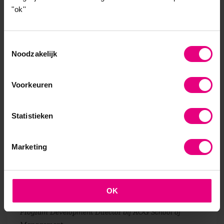
geluk, status en inkomen te maximaliseren. En dat in
"ok''
een omgeving waarin we als mens nog niet helemaal
zijn aangepast: complexe technocratische instituties
Toestemmingsselectie
en netwerken.
Noodzakelijk
Zijn we in staat om het leiderschap te creëren dat
nodig is om onze huidige organisaties en de
Voorkeuren
culturele waarden daarin zó in te richten en te
bepalen dat we meer rekening houden met waar de
Statistieken
mens vandaan komt: van een fascinerende bron
ouder dan de tijd.
Marketing
Wilt u zich verder verdiepen in de essentie van
gedrag, volg dan onze
leergang Psychologie in
Organisaties
.
OK
Dit bericht is een bijdrage van Bram Brouwer. Bram is
Program Development Director bij AOG School of