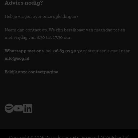
Advies nodig?
Heb je vragen over onze opleidingen?
Neem dan contact op. We zijn bereikbaar van maandag tot en
met vrijdag van 8:30 tot 17:30 uur.
Whatsapp met ons
, bel
06 83 07 50 72
of stuur een e-mail naar
info@aog.nl
Bekijk onze contactpagina
> 9,0 op klantenvertellen
Copyright © 2026 Wees de vooruitgang voor | AOG School of