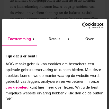
de thema’s doorgesproken die aan de orde komen:
een jaarrekening kunnen lezen, begrip hebben van
de winst- en verliesrekening en de balans, ratio’s
weten te interpreteren, budgetten kunnen opstellen
en investeringsanalyses kunnen maken. Ik denk dat
het goed is dat je als manager begrijpt waar het
over gaat.”
Toestemming
Details
Over
“Overigens kunnen niet alleen managers deze
masterclass volgen, ook mensen die vanuit hun
Fijn dat u er bent!
functie te maken krijgen met financiële
AOG maakt gebruik van cookies om bezoekers een
onderwerpen hebben baat bij Finance for Non-
optimale gebruikerservaring te kunnen bieden. Met deze
Financials. Projectmanagers bijvoorbeeld, of iemand
cookies kunnen we de manier waarop de website wordt
die een eigen bedrijf is begonnen en de financiële
gebruikt vastleggen, analyseren en verbeteren. In onze
kant ervan wil snappen.”
cookiebeleid
kunt hier meer over lezen. Wilt u de best
mogelijke website ervaring hebben?
Klik dan op de button
"ok''
‘Cash is king’