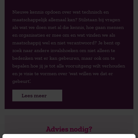
Nieuwe kennis opdoen over wat technisch en
maatschappelijk allemaal kan? Stilstaan bij vragen
als wat we doen met al die kennis, hoe gaan mensen
en organisaties er mee om en wat vinden we als
maatschappij wel en niet verantwoord? Je bent op
zoek naar andere invalshoeken om niet alleen te
bedenken wat er kan gebeuren, maar ook om te
bepalen hoe jij je tot alle vooruitgang wilt verhouden
en je visie te vormen over ‘wat willen we dat er
gebeurt’.
Lees meer
Advies nodig?