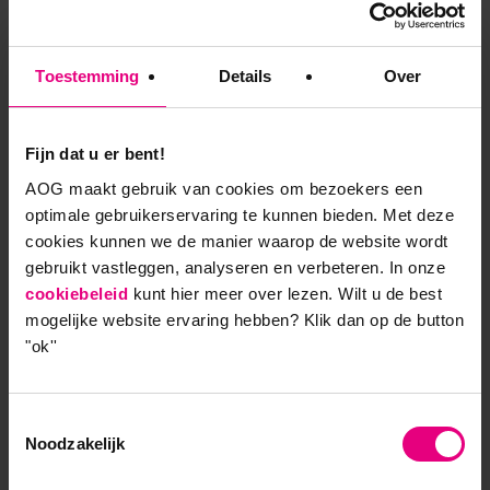
Toestemming
Details
Over
Filosoferen over de toekomst met ChatGPT:
‘Ik ben om!’
Fijn dat u er bent!
AOG maakt gebruik van cookies om bezoekers een
optimale gebruikerservaring te kunnen bieden. Met deze
cookies kunnen we de manier waarop de website wordt
gebruikt vastleggen, analyseren en verbeteren. In onze
9,0 op klantenvertellen.nl
cookiebeleid
kunt hier meer over lezen. Wilt u de best
mogelijke website ervaring hebben?
Klik dan op de button
"ok''
AOG School Of Management
Toestemmingsselectie
- Opleider sinds 1988
Noodzakelijk
- Gelieerd aan de RUG