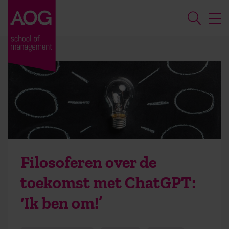
Filosoferen over de
toekomst met ChatGPT:
‘Ik ben om!’