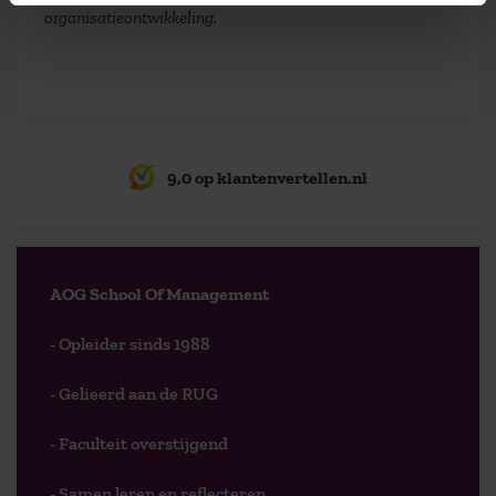
organisatieontwikkeling.
9,0 op klantenvertellen.nl
AOG School Of Management
- Opleider sinds 1988
- Gelieerd aan de RUG
- Faculteit overstijgend
- Samen leren en reflecteren