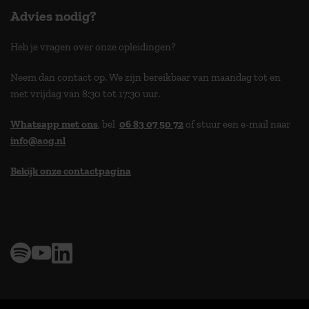
Advies nodig?
Heb je vragen over onze opleidingen?
Neem dan contact op. We zijn bereikbaar van maandag tot en
met vrijdag van 8:30 tot 17:30 uur.
Whatsapp met ons
, bel
06 83 07 50 72
of stuur een e-mail naar
info@aog.nl
Bekijk onze contactpagina
> 9,0 op klantenvertellen