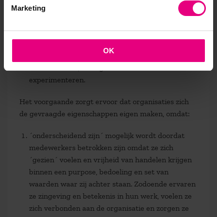
mensen,
Marketing
vertrouwen en verbinding zijn de tegenhangers
van de angst- en afrekencultuur en de mens die is
gereduceerd tot FTE en functieprofiel uit de
OK
systeemwereld. Ze liggen aan de basis van
betrokkenheid, bevlogenheid en reflectie &
experimenteren.
Het voorgaande zorgt ervoor dat organisaties zich
de gevraagde eigenschappen eigen maken, omdat:
´onderscheidend zijn´ mogelijk wordt doordat
medewerkers betrokken zijn omdat ze zich
´gezien´ voelen en vrijheid van handelen krijgen
binnen een purpose, bedoeling en set van
waarden waar zij achter staan. Zodoende ervaren
ze zingeving en betekenis in hun werk, voelen ze
zich verbonden aan de organisatie en zorgen ze