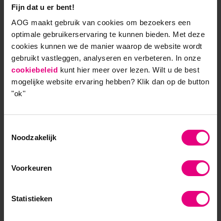
De focus moet hierbij liggen op leefwereld en
Fijn dat u er bent!
interactie, want daarin gebeurt het voor
AOG maakt gebruik van cookies om bezoekers een
organisaties: in het hier en nu, door mensen in de
optimale gebruikerservaring te kunnen bieden. Met deze
ontmoeting en het gesprek. Het is dan ook zaak om
cookies kunnen we de manier waarop de website wordt
medewerkers de gelegenheid te geven om in het
gebruikt vastleggen, analyseren en verbeteren. In onze
hier en nu te kunnen handelen. Dat kan door ze niet
cookiebeleid
kunt hier meer over lezen. Wilt u de best
te belemmeren door bevelen en focus op cijfers,
mogelijke website ervaring hebben?
Klik dan op de button
maar ze ruimte voor een ontmoeting, tijd voor een
"ok''
gesprek en de mogelijkheid voor het benutten van
hun unieke kwaliteiten te gunnen.
Toestemmingsselectie
Noodzakelijk
Daarnaast is focus op de volgende punten van
belang:
Voorkeuren
Onbevangen luisteren, want dat is de
tegenhanger van het bevelen uit de
systeemwereld en opent de weg naar aandacht
Statistieken
en werkelijk contact in de interactie tussen