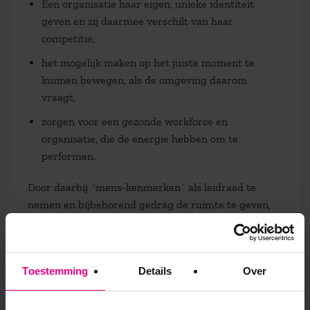
Een organisatie haar eigen, unieke identiteit
geven en zij daarmee verschilt van haar
competitie,
het mogelijk maken op het juiste moment te
kunnen bewegen, als de omgeving daarom
vraagt,
zorgen voor een gezonde workforce en
organisatie, die de energie hebben om te
performen.
Door daarbij ´mens-kenmerken´ als leidraad te
nemen en bijbehorend gedrag de ruimte te geven,
keert de menselijke maat terug in organisaties en
kan er ook weer aandacht zijn voor de unieke
individuele kwaliteiten.
Toestemming
Details
Over
Leefwereld en interactie