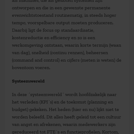
als machines, die als gesloten systemen zijn
ontworpen en die in een gewenste permanente
evenwichtstoestand routinematig, in steeds hoger
tempo, voorspelbare output moeten produceren.
Daarbij ligt de focus op standaardisatie,
kostenreductie en efficiency en zo is een
werkomgeving ontstaan, waarin korte termijn (waan
van dag), snelheid (continu rennen), beheersen
(command and control) en cijfers (meten is weten) de
boventoon voeren.
Systeemwereld
In deze ´systeemwereld´ wordt hoofdzakelijk naar
het verleden (KPI´s) en de toekomst (planning en
budget) gekeken. Het heden (hier en nu) lijkt niet te
worden beleefd. Dit alles heeft geleid tot een cultuur
van angst en afrekenen, waarin medewerkers zijn
gereduceerd tot FTE´s en functieprofielen. Kortom,