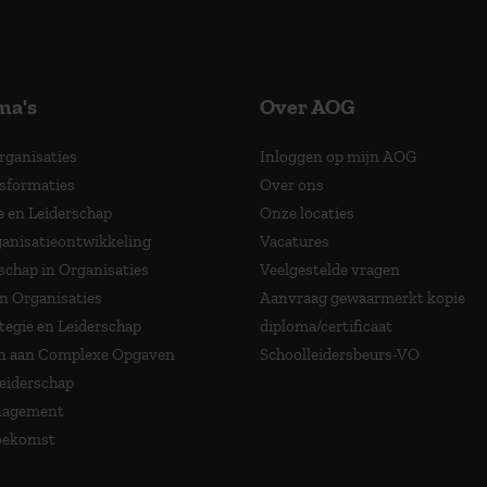
ma's
Over AOG
Organisaties
Inloggen op mijn AOG
nsformaties
Over ons
e en Leiderschap
Onze locaties
anisatieontwikkeling
Vacatures
schap in Organisaties
Veelgestelde vragen
in Organisaties
Aanvraag gewaarmerkt kopie
tegie en Leiderschap
diploma/certificaat
 aan Complexe Opgaven
Schoolleidersbeurs-VO
Leiderschap
nagement
Toekomst