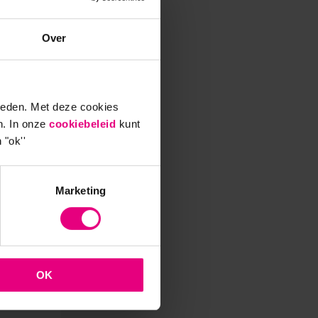
vorm,
Over
. Je
anwezig
ennis
ieden. Met deze cookies
n. In onze
cookiebeleid
kunt
 "ok''
toire
srol?
Marketing
en je
ing,
nel in
OK
heb je