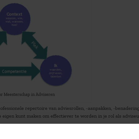
r Meesterschap in Adviseren
rofessionele repertoire van adviesrollen, -aanpakken, -benaderin
 eigen kunt maken om effectiever te worden in je rol als adviseu
in je advieswerk mee te maken hebt. Je opdrachtgever(s), je eige
et organisatorische veld. Waarom zijn ze betrokken? Wat staat e