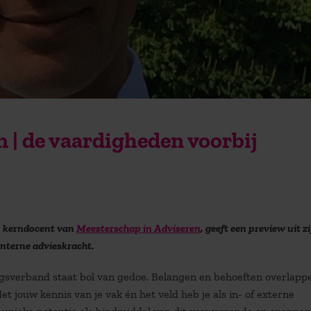
 | de vaardigheden voorbij
, kerndocent van
Meesterschap in Adviseren
, geeft een preview uit zi
interne advieskracht.
sverband staat bol van gedoe. Belangen en behoeften overlapp
et jouw kennis van je vak én het veld heb je als in- of externe