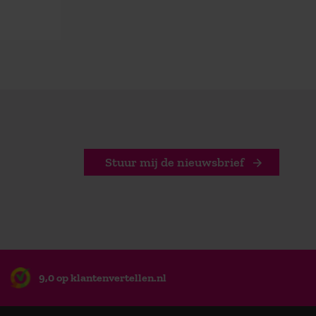
Stuur mij de nieuwsbrief
9,0 op klantenvertellen.nl