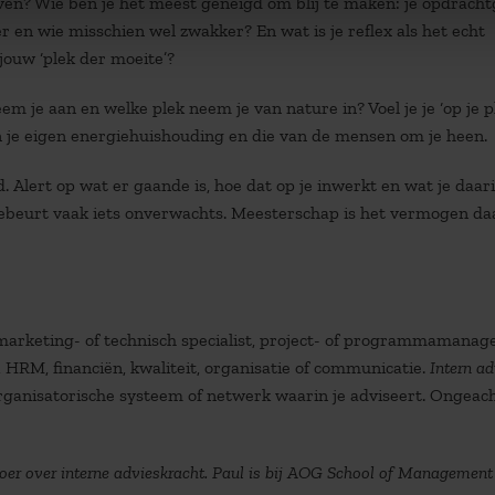
even? Wie ben je het meest geneigd om blij te maken: je opdracht
r en wie misschien wel zwakker? En wat is je reflex als het echt
jouw ‘plek der moeite’?
em je aan en welke plek neem je van nature in? Voel je je ‘op je pl
an je eigen energiehuishouding en die van de mensen om je heen.
 Alert op wat er gaande is, hoe dat op je inwerkt en wat je daar
 gebeurt vaak iets onverwachts. Meesterschap is het vermogen da
, marketing- of technisch specialist, project- of programmamanage
T, HRM, financiën, kwaliteit, organisatie of communicatie.
Intern ad
 organisatorische systeem of netwerk waarin je adviseert. Ongeac
boer over interne advieskracht. Paul is bij AOG School of Management