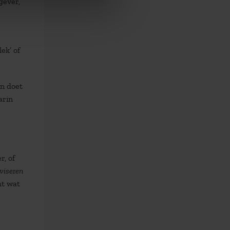
gever,
ek’ of
in doet
arin
r, of
viseren
ht wat