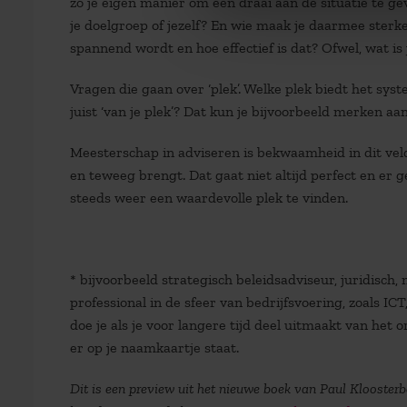
zo je eigen manier om een draai aan de situatie te g
je doelgroep of jezelf? En wie maak je daarmee sterke
spannend wordt en hoe effectief is dat? Ofwel, wat is 
Vragen die gaan over ‘plek’. Welke plek biedt het syste
juist ‘van je plek’? Dat kun je bijvoorbeeld merken a
Meesterschap in adviseren is bekwaamheid in dit veld.
en teweeg brengt. Dat gaat niet altijd perfect en er
steeds weer een waardevolle plek te vinden.
* bijvoorbeeld strategisch beleidsadviseur, juridisch
professional in de sfeer van bedrijfsvoering, zoals IC
doe je als je voor langere tijd deel uitmaakt van het
er op je naamkaartje staat.
Dit is een preview uit het nieuwe boek van Paul Klooster