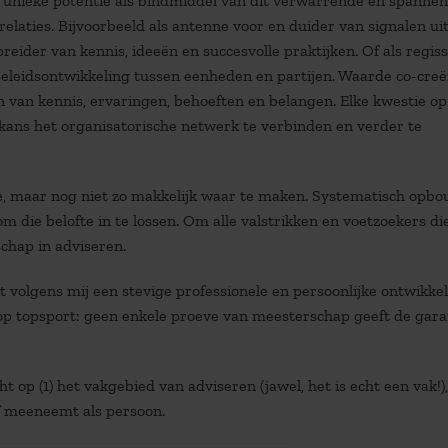
n unieke potentie als bindmiddel van dit verwarrende en spanne
elaties. Bijvoorbeeld als antenne voor en duider van signalen ui
spreider van kennis, ideeën en succesvolle praktijken. Of als regis
beleidsontwikkeling tussen eenheden en partijen. Waarde co-cre
 van kennis, ervaringen, behoeften en belangen. Elke kwestie o
 kans het organisatorische netwerk te verbinden en verder te
e, maar nog niet zo makkelijk waar te maken. Systematisch opb
 die belofte in te lossen. Om alle valstrikken en voetzoekers di
chap in adviseren.
t volgens mij een stevige professionele en persoonlijke ontwikke
 op topsport: geen enkele proeve van meesterschap geeft de gara
 op (1) het vakgebied van adviseren (jawel, het is echt een vak!),
lf meeneemt als persoon.