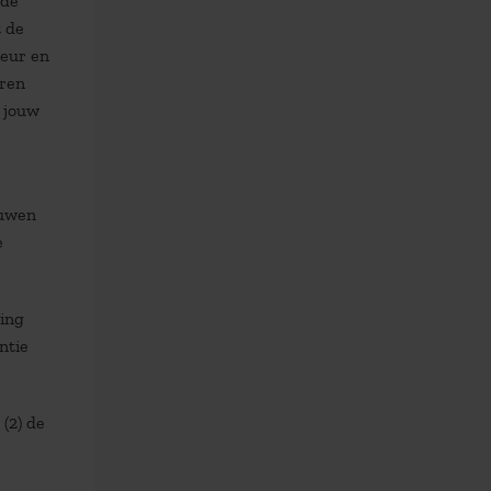
nde
t de
seur en
ëren
p jouw
ouwen
e
ling
ntie
 (2) de