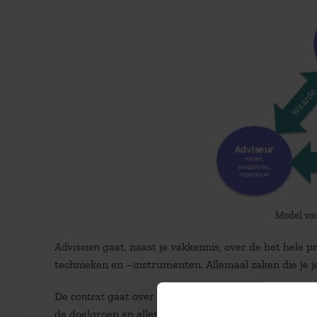
Model voo
Adviseren
gaat, naast je vakkennis, over de het hele p
technieken en –instrumenten. Allemaal zaken die je je
De
context
gaat over de personen en partijen waar je 
de doelgroep en allerlei andere belanghebbenden in h