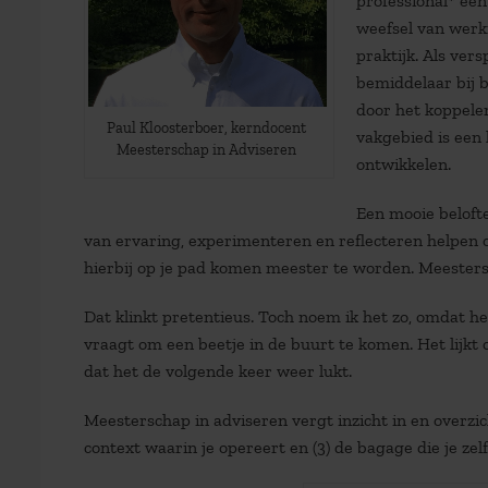
professional* ee
weefsel van werkr
praktijk. Als ver
bemiddelaar bij 
door het koppelen
Paul Kloosterboer, kerndocent
vakgebied is een
Meesterschap in Adviseren
ontwikkelen.
Een mooie beloft
van ervaring, experimenteren en reflecteren helpen om
hierbij op je pad komen meester te worden. Meesters
Dat klinkt pretentieus. Toch noem ik het zo, omdat he
vraagt om een beetje in de buurt te komen. Het lijkt
dat het de volgende keer weer lukt.
Meesterschap in adviseren vergt inzicht in en overzicht
context waarin je opereert en (3) de bagage die je ze