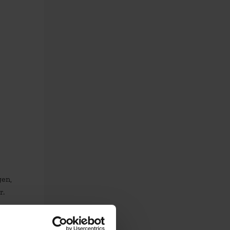
gen,
r.
n baas,
r voor