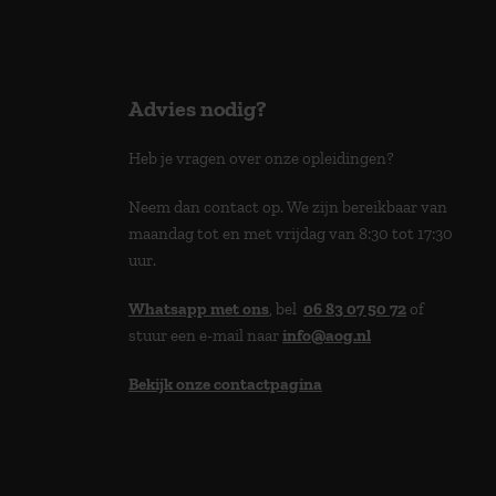
Advies nodig?
Heb je vragen over onze opleidingen?
Neem dan contact op. We zijn bereikbaar van
maandag tot en met vrijdag van 8:30 tot 17:30
uur.
Whatsapp met ons
, bel
06 83 07 50 72
of
stuur een e-mail naar
info@aog.nl
Bekijk onze contactpagina
> 9,0 op klantenvertellen