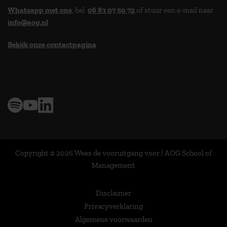
Whatsapp met ons
, bel
06 83 07 50 72
of stuur een e-mail naar
info@aog.nl
Bekijk onze contactpagina
> 9,0 op klantenvertellen
Copyright © 2026 Wees de vooruitgang voor | AOG School of
Management
Disclaimer
Privacyverklaring
Algemene voorwaarden