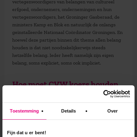
vertegenwoordigers van belangen van cultureel
erfgoed, ondernemers, ondernemingen en hun
vertegenwoordigers, het Groninger Gasberaad, de
ministers Kamp en Blok en natuurlijk de onlangs
geïnstalleerde Nationaal Coördinator Groningen. En
hoewel deze partijen binnen dit thema allen belang
houden is dat niet noodzakelijkerwijs steeds
hetzelfde belang. Ieder heeft namelijk zijn eigen
belang, soms expliciet, soms ook impliciet.
Hoe moet CVW koers houden
in dit drukbevolkte speelveld
van belangen?
Toestemming
Details
Over
Behulpzaam voor deze gedachtenexercitie kan
misschien zijn om onderscheid te maken tussen wat
Fijn dat u er bent!
je echt wilt bereiken, wat je drijft, waarom je bestaat,