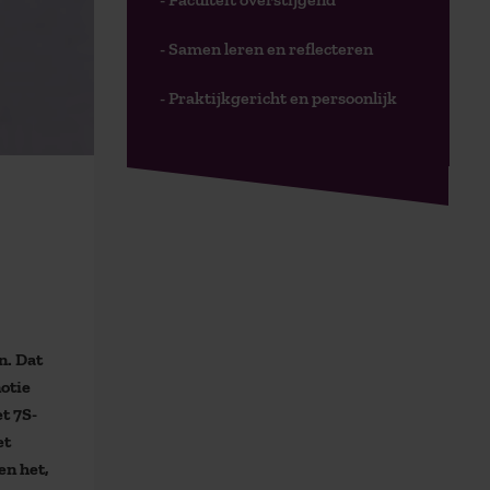
- Samen leren en reflecteren
- Praktijkgericht en persoonlijk
n. Dat
otie
t 7S-
et
en het,