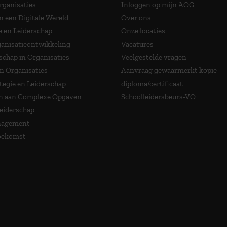
Organisaties
Inloggen op mijn AOG
n een Digitale Wereld
Over ons
e en Leiderschap
Onze locaties
anisatieontwikkeling
Vacatures
schap in Organisaties
Veelgestelde vragen
in Organisaties
Aanvraag gewaarmerkt kopie
tegie en Leiderschap
diploma/certificaat
 aan Complexe Opgaven
Schoolleidersbeurs-VO
Leiderschap
nagement
Toekomst