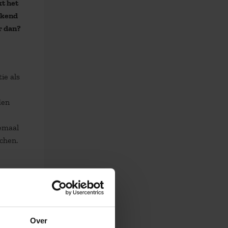
kt het
ekend
r dan?
ie als
den
lemaal
chen.
an
ale
nt-
Over
l dat