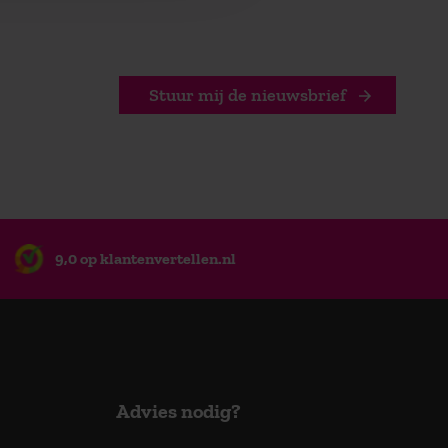
Stuur mij de nieuwsbrief
9,0 op klantenvertellen.nl
Advies nodig?