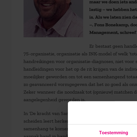
maar we doen iets ande
lastig – we hebben he
is. Als we laten zien 
–. Fons Bonekamp, doc
Management, schreef h
Er bestaat geen handl
7S-organisatie, organisatie als INK-model of welk ‘to
handreikingen voor organisatie-diagnoses, niet voo
handleidingen voor het op de rit krijgen van de indiv
moeilijker geworden om tot een samenhangend totaal
zo geavanceerd vormgegeven dat het zo goed als onm
Zeker wanneer die noodzaak tot (opnieuw) matchen d
aangelegenheid geworden is.
In ‘De kracht van Samenhang’ neemt Fons Bonekamp
scheiden leert herkennen en inzicht geeft in de veroo
samenhang te komen en de vele valkuilen op weg daa
Toestemming
aanpak hand in hand kan gaan met andere modellen en