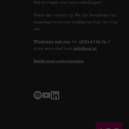
Heb je vragen over onze opleidingen?
Neem dan contact op. We zijn bereikbaar van
maandag tot en met vrijdag van 8:30 tot 17:30
uur.
Whatsapp met ons
, bel
06 83 07 50 72
of
stuur een e-mail naar
info@aog.nl
Bekijk onze contactpagina
> 9,0 op klantenvertellen