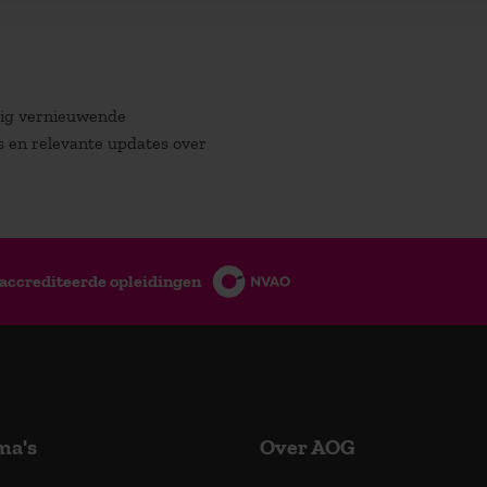
atig vernieuwende
es en relevante updates over
accrediteerde opleidingen
ma's
Over AOG