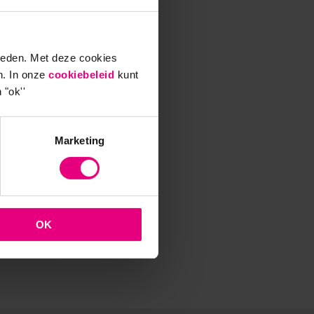
eren
nt en
ieden. Met deze cookies
ervult
n. In onze
cookiebeleid
kunt
ader
 "ok''
lent-
Marketing
t van
p
hool of
OK