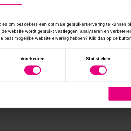
evolge van ontbrekende samenhang. Het is een boek over verand
meer zien wat de kracht is van echte integratie van lijnmanageme
organisatieontwikkeling en toont het de vele valkuilen van het
es om bezoekers een optimale gebruikerservaring te kunnen b
ht van Samenhang is een hulpmiddel voor iedereen die een rol v
de website wordt gebruikt vastleggen, analyseren en verbetere
organisatie. Samenhang ontstaat immers door samenspel. Een aanr
 de best mogelijke website ervaring hebben?
Klik dan op de button
 op het gebied van
verandermanagement
,
strategisch HRM
en
ta
Voorkeuren
Statistieken
8). Fons studeerde biochemie/moleculaire genetica aan de universitei
003 was hij werkzaam in diverse project- en
r als senior managementconsultant bij DSM. Sinds 2003 is Bonekam
Nederland B.V. en bij Allign. Fons is als docent verbonden aan AOG Sc
ngs is Fons zijn nieuwe boek ‘De kracht van samenhang’ gepubliceerd.