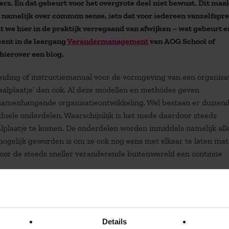
rs. En dat gebeurt voor het overgrote deel niet bewust. Dit maa
t namelijk over common sense, iets dat voor iedereen vanzelfspr
dat we hier in de praktijk verregaand van afwijken – wat gebeurt e
ent in de leergang
Verandermanagement
van AOG School of
ierover een blog.
eiding of instructiemanual voor de vormgeving van een organisat
taalplaatje’ dan ook. Al deze modellen en methodes geven
r samenhangende organisatieontwikkeling. Wel bestaan er duizen
iduele onderdelen. Waarschijnlijk is het mede daardoor steeds
plaatje te komen. De onderdelen worden inmiddels namelijk al
ogelijk geworden is om ze ook nog eens met elkaar te laten mat
oor de steeds sneller veranderende buitenwereld een continue
 de lezer mee op een ontdekkingsreis die hem de symptomen v
rzakers ervan. Dit boek levert een concrete aanpak om tot integr
rnaartoe te omzeilen. Het laat zien hoe deze Strategy Deployme
Details
 verrast de lezer keer op keer met het grote verbeterpotentiee