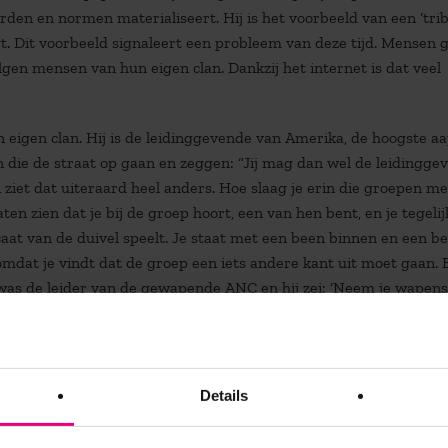
den en normen materialiseert. Hij is het voorbeeld van een ‘trib
igt. Dit voorbeeld signaleert een probleem van deze tijd. Mensen 
olgen mensen van hun eigen clan. Dankzij het internet is dat veel
n eigen clan. Hij is de leidinggevende van Amerika, de hoogste aa
 die de straat op gaan en zeggen: “Jij mag dan wel de leidingge
lan ziet dat uiteraard heel anders. Hoe slaag je erin die groepen me
en zien dat je bij de groep hoort, een van hen bent, en je tegelij
at van de duivel speelt. Je staat met een been binnen en een b
omdat je vindt dat de groep een iets andere kant uit moet gaan. 
 was de leider van de gewapende ANC en hij zei: ‘Neem je wapens
der, laat mij jullie leiden.’”
t elkaar verbinden. Dat geldt niet alleen voor landen maar ook v
Details
ionair is het vrij snel duidelijk dat je elkaar nodig hebt. Als je je i
et samenwerken om te overleven. Het probleem ligt bij ‘wij versus