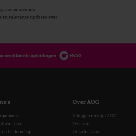
atig vernieuwende
es en relevante updates over
accrediteerde opleidingen
ma's
Over AOG
Organisaties
Inloggen op mijn AOG
nsformaties
Over ons
e en Leiderschap
Onze locaties