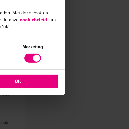
 de
nd in
ieden. Met deze cookies
 moet
n. In onze
cookiebeleid
kunt
 "ok''
Marketing
leiders
ze dat
zich
hun
OK
je
p het
boek