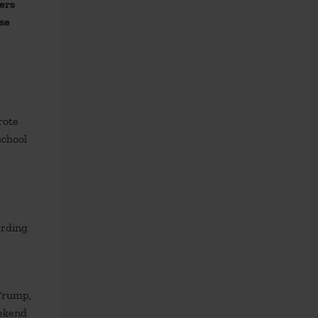
ers
sse
rote
school
arding
 Trump,
tekend