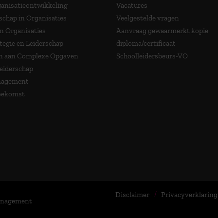
anisatieontwikkeling
Vacatures
schap in Organisaties
Veelgestelde vragen
in Organisaties
Aanvraag gewaarmerkt kopie
tegie en Leiderschap
diploma/certificaat
 aan Complexe Opgaven
Schoolleidersbeurs-VO
Leiderschap
nagement
Toekomst
Disclaimer
Privacyverklaring
Management