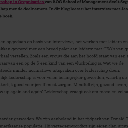
schap in Organisaties
van AOG School of Management deelt Seg
chap met de deelnemers. In dit blog leest u het interview met Je
e boek.
ben opgedaan op basis van interviews, het werken met leiders en
kken gevoerd met een breed palet aan leiders: met CEO’s van g
aal vertellen. Zoals een vrouw die aan het hoofd staat van een 
waarvan een op de 6 een kind van een vluchteling is. Wat we de
 steeds minder normatieve uitspraken over leiderschap doen.
onlijk leiderschap is voor velen belangrijker geworden, waarbij de
terlijk goed voor jezelf moet zorgen. Mindfull zijn, gezond leven,
ow up again and again’. Leiderschap vraagt ook om moed en volh
baarder geworden. We zijn aanbeland in het tijdperk van Donald
Amerikaanse populatie. Hij vertegenwoordigt zijn eigen clan uits