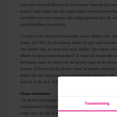
met zijn onbeschoftheid en de manier waarop hij waar
leader’, een leider die zijn eigen clan vertegenwoord
het liefst om met mensen die gelijk geaard zijn. Ze v
gemakkelijker geworden.
Trump is een fantastische leider, maar alleen voor zij
boom, de CEO, de president. Maar er zijn veel mensen
van dienst zijn, je bent niet mijn leider.’ Zijn eigen c
elkaar te laten samenwerken? Je kunt als clanleider lat
bewegen naar de rand van de groep waar je de advoca
buiten. Je hoort bij de groep, maar je neemt afstand 
leider die dit heel goed kon was Nelson Mandela. Hij
gooi ze in de zee. Jullie hebben mij gekozen als jullie lei
Clans verbinden
“De grote uitdaging van de wereld is hoe we clans me
Toestemming
organisaties. Het probleem is niet ‘ik versus zij’. Evolut
volgt weet je dat je met anderen van je eigen clan mo