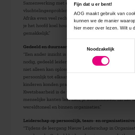
Samenwerking met een andere clan is moeilijk en evolu
Fijn dat u er bent!
vluchtelingenproblematiek. Het kost energie om kinder
AOG maakt gebruik van cooki
Afrika even veel recht heeft op een goed leven als 
kunnen we de manier waarop 
je het hoofd koel houden, je biologie overstijgen, je em
hier meer over lezen. Wilt u
gemakkelijk.”
Toestemmingsselectie
Gedeeld en duurzaam leiderschap
Noodzakelijk
“Een ander inzicht is dat je als leider de klus niet al
nodig, gedeeld leiderschap. Denk aan Angela Merkel e
niet alleen kan oplossen en andere landen nodig heeft.
persoonlijk tot elkaar verhouden, dat ze zich veilig b
kinderen konden praten. Menselijke contacten, los van 
Kwetsbaarheid is de wieg van leiderschap. Duurzaam le
menselijke kanten laat zien, je authenticiteit. En da
wereldtoneel en binnen organisaties.”
Leiderschap op persoonlijk, team- en organisatieniv
“Tijdens de leergang Nieuw Leiderschap in Organisa