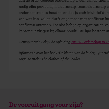
aan de orde. Gedeeld leiderschap is een van de thema’
nodig zijn: persoonlijk leiderschap, teamleiderschap e
onder controle te houden, en dat je toch initiatief du
wie wat kan, wil en durft en je moet met conflicten
conflicten ontstaan. Tot slot heb je op organisatieni
kanten uit vliegen bij elkaar houdt. Die lijm bestaat
Geïnspireerd? Bekijk de opleiding
Nieuw Leiderschap in O
Informatie over het boek ‘De kleren van de leider, 19 inzi
Engelse titel: “The clothes of the leader.’
De vooruitgang voor zijn?