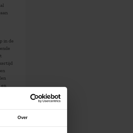
al
gaan
p in de
vende
t
kertijd
een
Een
 en
oor
Over
ntuïtie
 zij’.