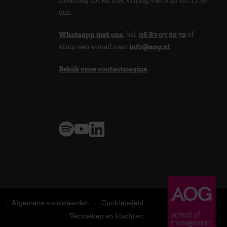
uur.
Whatsapp met ons
, bel
06 83 07 50 72
of
stuur een e-mail naar
info@aog.nl
Bekijk onze contactpagina
> 9,0 op klantenvertellen
Algemene voorwaarden
Cookiebeleid
Verzoeken en klachten