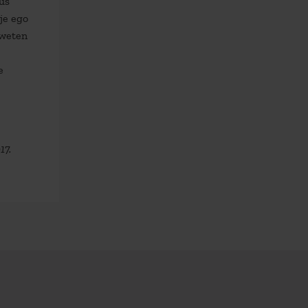
aus
 je ego
 weten
e
17.