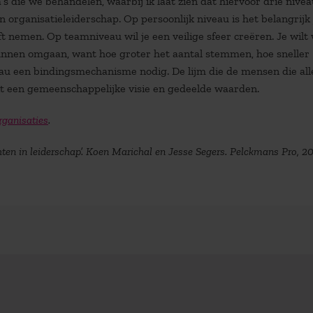
s die we behandelen, waarbij ik laat zien dat hiervoor drie nive
n organisatieleiderschap. Op persoonlijk niveau is het belangrijk
rft nemen. Op teamniveau wil je een veilige sfeer creëren. Je wilt
 kunnen omgaan, want hoe groter het aantal stemmen, hoe sneller
veau een bindingsmechanisme nodig. De lijm die de mensen die all
 uit een gemeenschappelijke visie en gedeelde waarden.
rganisaties
.
chten in leiderschap’. Koen Marichal en Jesse Segers. Pelckmans Pro, 20