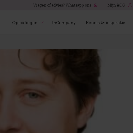
Vragen of advies? Whatsapp ons
Mijn AOG
Opleidingen
InCompany
Kennis & inspiratie