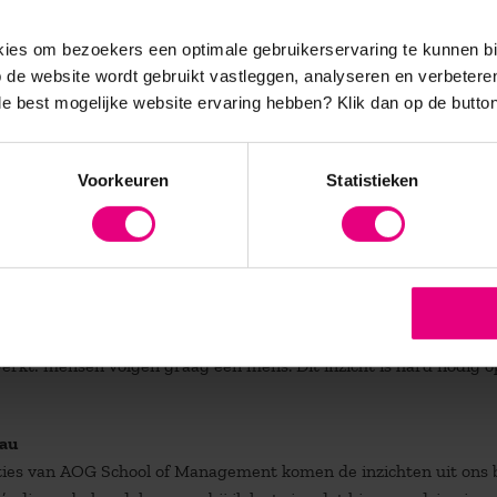
tionair gezien niet nodig. Kijk naar de Europese Unie, kijk naar
en in Afrika te helpen. Als je rationeel denkt, weet je dat een ki
es om bezoekers een optimale gebruikerservaring te kunnen b
een kind in Europa. Om samenwerking tussen clans te bevorderen
de website wordt gebruikt vastleggen, analyseren en verbetere
oties uitschakelen. Niet denken in ‘wij versus zij’. Dat is niet
 de best mogelijke website ervaring hebben?
Klik dan op de button
Voorkeuren
Statistieken
leen kunt klaren. De wereld is daarvoor te complex: je hebt andere 
n de Europese vluchtelingenproblematiek. Zij geeft zelf aan dat 
 Je ziet meteen ook hoe moeilijk dat is. Van belang is dat leiders 
ij elkaar voelen. Zoals Kohl en Gorbatsjov, die over hun vaders en 
de rol of de functie, helpen clanleiders om elkaar te vinden.
iderschap betekent dat je jezelf vragen durft te stellen, dat je 
t werkt: mensen volgen graag een mens. Dit inzicht is hard nodig o
eau
ties van AOG School of Management komen de inzichten uit ons 