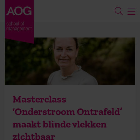
Masterclass
‘Onderstroom Ontrafeld’
maakt blinde vlekken
zichtbaar