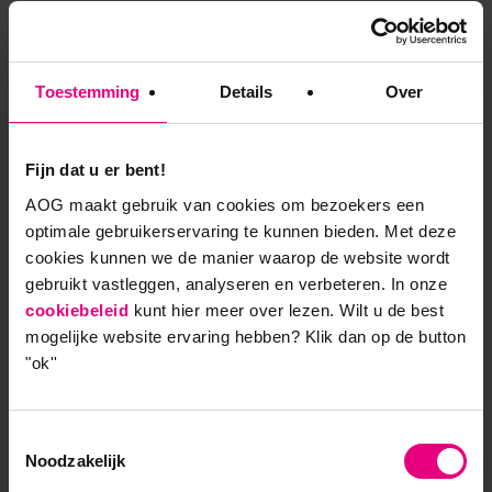
maken
Wat Stiana leerde, was dat de voorgeschiedenis van
Toestemming
Details
Over
een organisatie er echt toe doet. “Je kunt daar niet
overheen stappen”, zegt ze. “Met de leergeschiedenis
maak je inzichtelijk welke mentale modellen er zijn
Fijn dat u er bent!
in je organisatie. Je reflecteert op wat er is gebeurd
en op wat er niet is gezien. Het zijn juist díe dingen
AOG maakt gebruik van cookies om bezoekers een
die je in de weg zitten in veranderingstrajecten. Dat
optimale gebruikerservaring te kunnen bieden. Met deze
heb ik als projectleider zelf meegemaakt. In een
cookies kunnen we de manier waarop de website wordt
gebruikt vastleggen, analyseren en verbeteren. In onze
project zitten altijd mensen in de weerstand. Mijn
cookiebeleid
kunt hier meer over lezen. Wilt u de best
natuurlijke neiging was dan om hen aan te sporen,
mogelijke website ervaring hebben?
Klik dan op de button
maar dat werkt natuurlijk niet. De leergeschiedenis
"ok''
legt de blinde vlekken van je organisatie bloot. En als
je die eenmaal ziet, dan kun je ermee aan de slag.”
Toestemmingsselectie
Stiana presenteerde haar bevindingen en
Noodzakelijk
aanbevelingen aan haar projectgroep Online