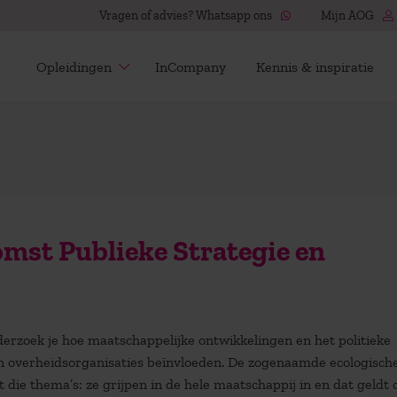
Vragen of advies? Whatsapp ons
Mijn AOG
Opleidingen
InCompany
Kennis & inspiratie
mst Publieke Strategie en
derzoek je hoe maatschappelijke ontwikkelingen en het politieke
an overheidsorganisaties beïnvloeden. De zogenaamde ecologisch
 die thema’s: ze grijpen in de hele maatschappij in en dat geldt 