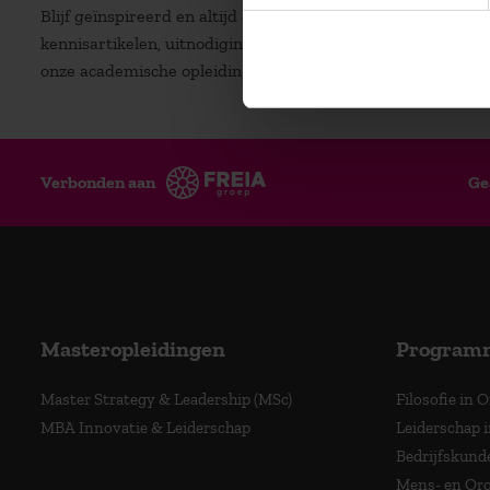
Blijf geïnspireerd en altijd op de hoogte! Ontvang regelm
kennisartikelen, uitnodigingen voor (gratis) inspiratiesessi
onze academische opleidingen.
Verbonden aan
Ge
Masteropleidingen
Program
Master Strategy & Leadership (MSc)
Filosofie in 
MBA Innovatie & Leiderschap
Leiderschap i
Bedrijfskund
Mens- en Org