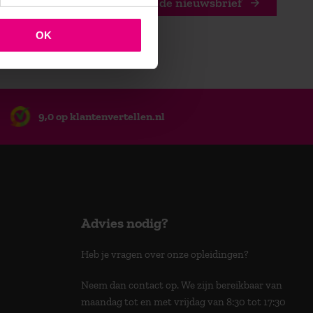
Stuur mij de nieuwsbrief
OK
9,0 op klantenvertellen.nl
Advies nodig?
Heb je vragen over onze opleidingen?
Neem dan contact op. We zijn bereikbaar van
maandag tot en met vrijdag van 8:30 tot 17:30