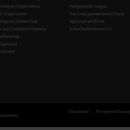
schap in Organisaties
Veelgestelde vragen
in Organisaties
Aanvraag gewaarmerkt kopie
tegie en Leiderschap
diploma/certificaat
 aan Complexe Opgaven
Schoolleidersbeurs-VO
Leiderschap
nagement
Toekomst
Disclaimer
Privacyverklaring
Management