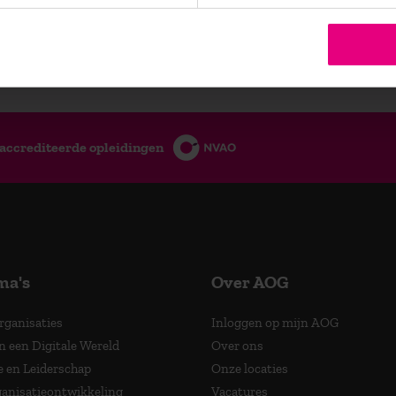
atig vernieuwende
es en relevante updates over
accrediteerde opleidingen
ma's
Over AOG
Organisaties
Inloggen op mijn AOG
n een Digitale Wereld
Over ons
e en Leiderschap
Onze locaties
anisatieontwikkeling
Vacatures