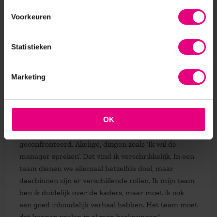
meebewegen in de context, situationeel. Een leider
moet een visie hebben, daadkracht en liefst ook nog
Voorkeuren
charisma, maar juist de context is belangrijk. Kijken
waar het team vandaan komt en meebewegen.
Statistieken
Mensen tot hun recht laten komen. Is dat Nieuw
Leiderschap? Het is in ieder geval geen Oud
Leiderschap, wat voor mij staat voor hiërarchisch
Marketing
leiderschap.
Ik ben allergisch voor de top-downstructuur die
daarmee samenhangt. Maar die is er natuurlijk nog
OK
wel en daar word ik ook nog steeds mee
geconfronteerd. Akelige, dingen zoals ‘Ik wil de
manager spreken’. Dat vind ik verschrikkelijk. In een
team dienen we allemaal hetzelfde doel, maar
daarbinnen zijn er verschillende rollen. Ik mijn team
ben ik duidelijk over de kaders, maar moet ik ook
een goed inhoudelijk verhaal hebben. Het team moet
dat kunnen voelen in al mijn beslissingen.”