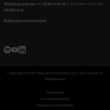
Whatsapp met ons
, bel
06 83 07 50 72
of stuur een e-mail naar
info@aog.nl
Bekijk onze contactpagina
> 9,0 op klantenvertellen
Copyright © 2026 Wees de vooruitgang voor | AOG School of
Management
Disclaimer
Privacyverklaring
Algemene voorwaarden