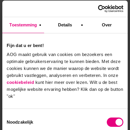
kunt leiden en begrijpen. Het is van groot belang dat
je daarop kunt reflecteren en niet wegloopt van je
ontwikkelpunt, al is dat buiten je comfortzone.”
Toestemming
Details
Over
Nieuw versus Oud
Fijn dat u er bent!
Leiderschap
AOG maakt gebruik van cookies om bezoekers een
optimale gebruikerservaring te kunnen bieden. Met deze
Sinds ze de leergang NILO heeft gevolgd is ze zich
cookies kunnen we de manier waarop de website wordt
meer bewust van de keuzes die ze kan maken in
gebruikt vastleggen, analyseren en verbeteren. In onze
haar rol als leidinggevende. Ze heeft een duidelijke,
cookiebeleid
kunt hier meer over lezen. Wilt u de best
eigen visie ontwikkeld op de inhoud en geleerd dat
mogelijke website ervaring hebben?
Klik dan op de button
ze daarop kan vertrouwen, net zoals ze op zichzelf
"ok''
kan vertrouwen. Dacht ze vroeger nog wel eens dat
management alleen top down vorm kon krijgen,
tegenwoordig heeft ze daar een heel andere
Toestemmingsselectie
Noodzakelijk
opvatting over. Diana: “Voor mij is leiderschap