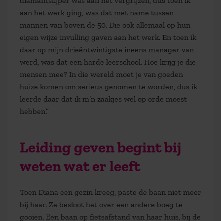
diamantslijper was aan het vergrijzen, dus toen ik
aan het werk ging, was dat met name tussen
mannen van boven de 50. Die ook allemaal op hun
eigen wijze invulling gaven aan het werk. En toen ik
daar op mijn drieëntwintigste ineens manager van
werd, was dat een harde leerschool. Hoe krijg je die
mensen mee? In die wereld moet je van goeden
huize komen om serieus genomen te worden, dus ik
leerde daar dat ik m’n zaakjes wel op orde moest
hebben.”
Leiding geven begint bij
weten wat er leeft
Toen Diana een gezin kreeg, paste de baan niet meer
bij haar. Ze besloot het over een andere boeg te
gooien. Een baan op fietsafstand van haar huis, bij de