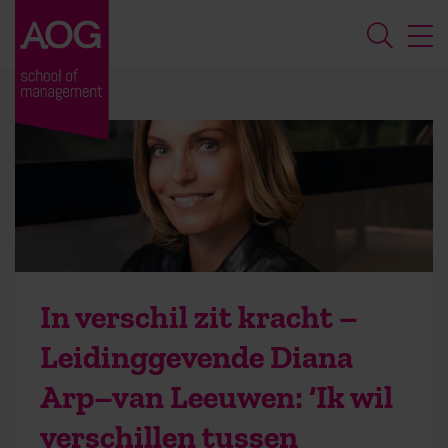
In verschil zit kracht –
Leidinggevende Diana
Arp–van Leeuwen: ‘Ik wil
verschillen tussen