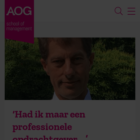
‘Had ik maar een
professionele
opdrachtgever …’