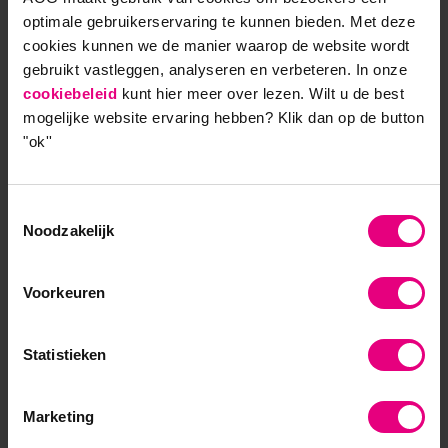
en onderliggende zorgen, zonder in de aangeboden
optimale gebruikerservaring te kunnen bieden. Met deze
plek te stappen. Je registreert je eigen gevoelens
cookies kunnen we de manier waarop de website wordt
van irritatie of angst en herkent je eigen magische
gebruikt vastleggen, analyseren en verbeteren. In onze
beweging. Je blijft echter geduldig in contact met
cookiebeleid
kunt hier meer over lezen. Wilt u de best
jezelf en je opdrachtgever. Vragen stellend,
mogelijke website ervaring hebben?
Klik dan op de button
mogelijkheden testend of gewoon zwijgend: wie
"ok''
wordt hier sterker van, wie niet? Loyaliteit aan het
grotere geheel.
Toestemmingsselectie
Te makkelijk om waar te zijn, of te waar om
Noodzakelijk
makkelijk te zijn?
Voorkeuren
9,0 op klantenvertellen.nl
Statistieken
Marketing