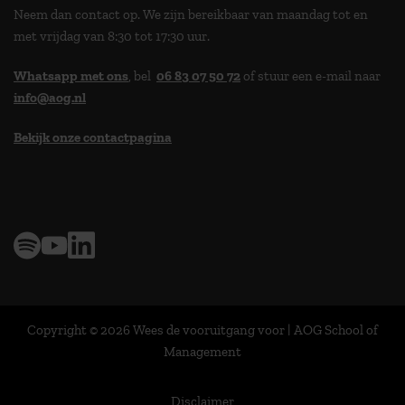
Neem dan contact op. We zijn bereikbaar van maandag tot en
met vrijdag van 8:30 tot 17:30 uur.
Whatsapp met ons
, bel
06 83 07 50 72
of stuur een e-mail naar
info@aog.nl
Bekijk onze contactpagina
> 9,0 op klantenvertellen
Copyright © 2026 Wees de vooruitgang voor | AOG School of
Management
Disclaimer