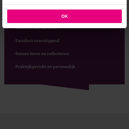
AOG School Of Management
- Opleider sinds 1988
OK
- Gelieerd aan de RUG
- Faculteit overstijgend
- Samen leren en reflecteren
- Praktijkgericht en persoonlijk