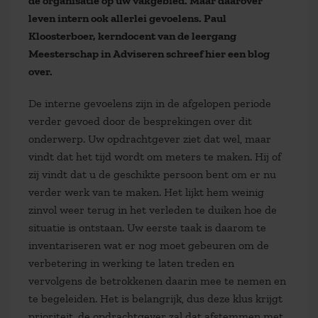
de organisatie op uw vakgebied. Maar daarover
leven intern ook allerlei gevoelens. Paul
Kloosterboer, kerndocent van de leergang
Meesterschap in Adviseren schreef hier een blog
over.
De interne gevoelens zijn in de afgelopen periode
verder gevoed door de besprekingen over dit
onderwerp. Uw opdrachtgever ziet dat wel, maar
vindt dat het tijd wordt om meters te maken. Hij of
zij vindt dat u de geschikte persoon bent om er nu
verder werk van te maken. Het lijkt hem weinig
zinvol weer terug in het verleden te duiken hoe de
situatie is ontstaan. Uw eerste taak is daarom te
inventariseren wat er nog moet gebeuren om de
verbetering in werking te laten treden en
vervolgens de betrokkenen daarin mee te nemen en
te begeleiden. Het is belangrijk, dus deze klus krijgt
prioriteit, de opdrachtgever zal dat afstemmen met