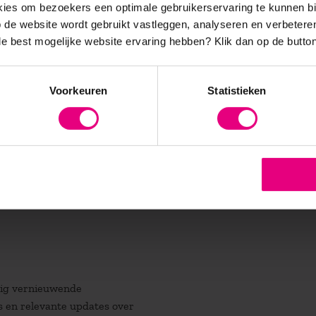
twikkeling met betrekking tot personeel en organisatie, en
es om bezoekers een optimale gebruikerservaring te kunnen b
etenschappelijke inzichten worden gekoppeld aan nauwe aansluiti
de website wordt gebruikt vastleggen, analyseren en verbetere
 de best mogelijke website ervaring hebben?
Klik dan op de button
visie op een toekomstbestendig personeels- resource- en
 zij werken en op de ontwikkelingen in de ‘nieuwe economie’. Zij 
Voorkeuren
Statistieken
 ontwikkelen en te onderbouwen, en kunnen zo als volwaardig
atig vernieuwende
es en relevante updates over