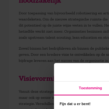
noodzakelijk
Door toepassing van bijvoorbeeld robotisering en arti
waardeketen. Om de nieuwe strategische ruimte die 
dit potentieel op de juiste wijze weten in te vullen.
hetzelfde werkt niet meer. Organisaties bezinnen z
zoals upstream talent scouting, lean education en str
Zowel binnen het bedrijfsleven als binnen de publie
geven. Door een bredere visie te ontwikkelen op de 
bijdrage leveren aan het succes van de organisatie in
Visievorming op een integr
Toestemming
Vanuit deze strategische invalshoek is de opleiding H
maar ook op senior adviseurs, managers of directiele
strategie. Verschillende docenten, die allen hun spo
Fijn dat u er bent!