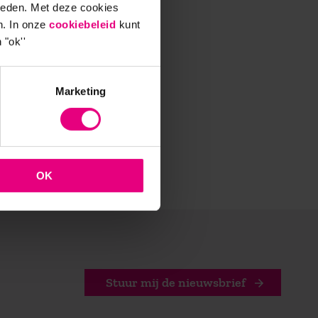
ieden. Met deze cookies
ng bij
n. In onze
cookiebeleid
kunt
 "ok''
zijn in
Marketing
OK
Stuur mij de nieuwsbrief