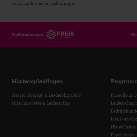
onze academische opleidingen.
Verbonden aan
Ge
Masteropleidingen
Program
Master Strategy & Leadership (MSc)
Filosofie in 
MBA Innovatie & Leiderschap
Leiderschap i
Bedrijfskund
Mens- en Org
Nieuw Leider
Psychologie 