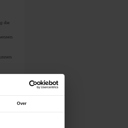
g die
mensen
kunnen
Over
rs,
urcing
nd