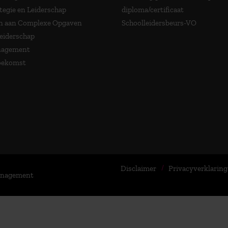
tegie en Leiderschap
diploma/certificaat
 aan Complexe Opgaven
Schoolleidersbeurs-VO
Leiderschap
nagement
Toekomst
Disclaimer
Privacyverklaring
Management