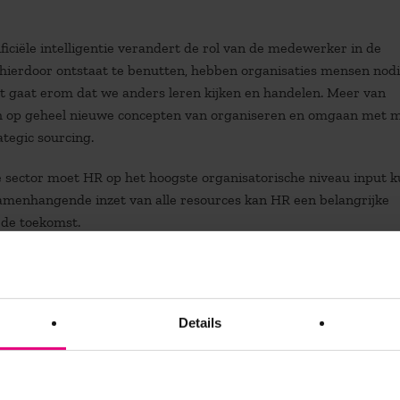
ficiële intelligentie verandert de rol van de medewerker in de
hierdoor ontstaat te benutten, hebben organisaties mensen nodi
 Het gaat erom dat we anders leren kijken en handelen. Meer van
ich op geheel nieuwe concepten van organiseren en omgaan met 
ategic sourcing.
ke sector moet HR op het hoogste organisatorische niveau input 
samenhangende inzet van alle resources kan HR een belangrijke
 de toekomst.
ale HR en Sourcing strategie
Details
R en Sourcing ingericht. Het richt zich niet alleen op HR manage
den die een visie willen ontwikkelen voor een integrale HR en So
ren ruim verdiend hebben in hun vak, gaan in op vraagstukken ro