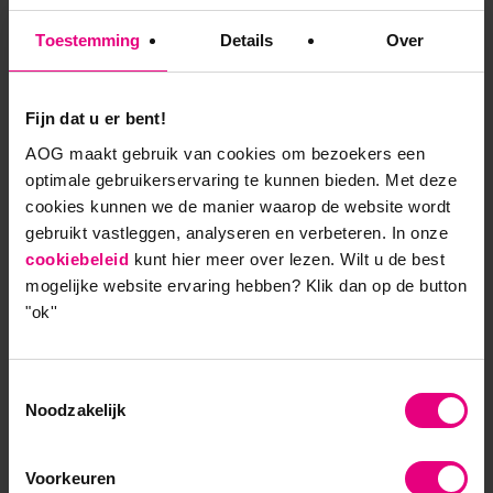
Sigrid Lapré
Toestemming
Details
Over
Fijn dat u er bent!
Ben je enthousiast over onze opleidingen en wil je
meer weten? Neem dan contact met mij op via:
AOG maakt gebruik van cookies om bezoekers een
optimale gebruikerservaring te kunnen bieden. Met deze
088 556 10 00
cookies kunnen we de manier waarop de website wordt
31 6 83 07 50 72
gebruikt vastleggen, analyseren en verbeteren. In onze
lapre@aog.nl
cookiebeleid
kunt hier meer over lezen. Wilt u de best
mogelijke website ervaring hebben?
Klik dan op de button
Alle contactmogelijkheden
.
"ok''
Toestemmingsselectie
Noodzakelijk
Contactinformatie
Bezoekadres Groningen
Voorkeuren
Radesingel 50