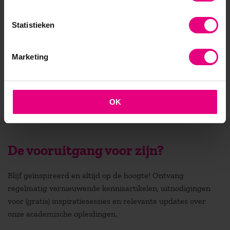
9711 EK Groningen
Statistieken
Postadres
Postbus 7080
Marketing
9701 JB Groningen
OK
De vooruitgang voor zijn?
Blijf geïnspireerd en altijd op de hoogte! Ontvang
regelmatig vernieuwende kennisartikelen, uitnodigingen
voor (gratis) inspiratiesessies en relevante updates over
onze academische opleidingen.