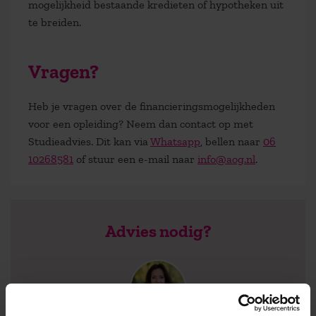
mogelijkheid bestaande kredieten of hypotheken uit
te breiden.
Vragen?
Heb je vragen over de financieringsmogelijkheden
voor een opleiding? Neem dan contact op met
Studieadvies. Dit kan via
Whatsapp
, bellen naar
06
10268581
of stuur een e-mail naar
info@aog.nl
.
Advies nodig?