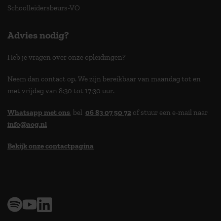
Schoolleidersbeurs-VO
Advies nodig?
Heb je vragen over onze opleidingen?
Neem dan contact op. We zijn bereikbaar van maandag tot en
met vrijdag van 8:30 tot 17:30 uur.
Whatsapp met ons
, bel
06 83 07 50 72
of stuur een e-mail naar
info@aog.nl
Bekijk onze contactpagina
> 9,0 op klantenvertellen