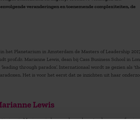
opeenvolgende veranderingen en toenemende complexiteiten, de
in het Planetarium in Amsterdam de Masters of Leadership 201
udt prof.dr. Marianne Lewis, dean bij Cass Business School in Lo
‘leading through paradox’. Internationaal wordt ze gezien als ‘t
aradoxen. Het is voor het eerst dat ze inzichten uit haar onderz
arianne Lewis
ntig jaar is Marianne in haar onderzoeken steeds meer gefascin
met elkaar verbonden vragen rondom paradoxen, leiderschap en
aar keynote zal Marianne paradoxen adresseren als: