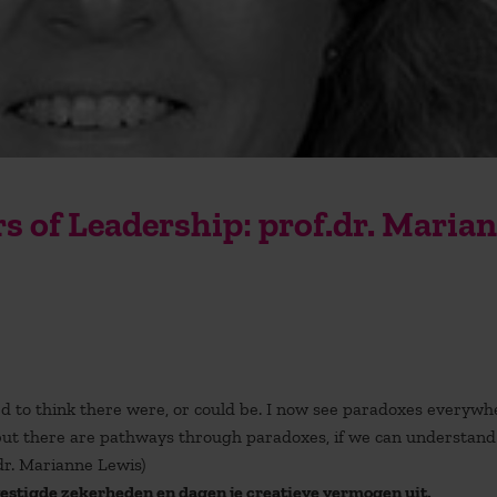
s of Leadership: prof.dr. Maria
sed to think there were, or could be. I now see paradoxes everywh
es, but there are pathways through paradoxes, if we can understan
.dr. Marianne Lewis)
vestigde zekerheden en dagen je creatieve vermogen uit.