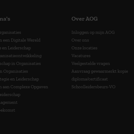
ma's
Over AOG
Organisaties
Inloggen op mijn AOG
n een Digitale Wereld
Over ons
e en Leiderschap
Onze locaties
anisatieontwikkeling
Vacatures
schap in Organisaties
Veelgestelde vragen
in Organisaties
Aanvraag gewaarmerkt kopie
tegie en Leiderschap
diploma/certificaat
 aan Complexe Opgaven
Schoolleidersbeurs-VO
Leiderschap
nagement
Toekomst