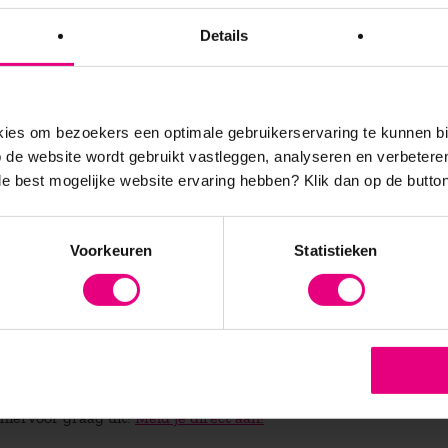
 vs. sociale aspiraties
Details
eren
 vs. nederigheid
erankerd
es om bezoekers een optimale gebruikerservaring te kunnen b
de website wordt gebruikt vastleggen, analyseren en verbetere
 de best mogelijke website ervaring hebben?
Klik dan op de button
radoxaal denkende leiders eerder de nadruk leggen op synergie 
nderzoekspublicaties worden opgenomen in toonaangevende vakb
Voorkeuren
Statistieken
nt Journal, en Organization Science. Op dit moment werkt ze 
 Paradox en Thriving: A Paradox Approach to Leadership.
e hiervoor graag uit!
Meld je direct aan!