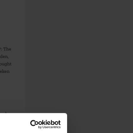
7: The
nden,
hought
oeken
eerd