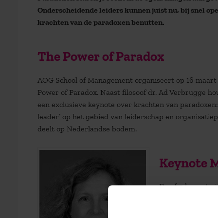
Onderscheidende leiders kunnen juist nu, bij snel 
krachten van de paradoxen benutten.
The Power of Paradox
AOG School of Management organiseert op 16 maart 
Power of Paradox. Naast filosoof dr. Ad Verbrugge ho
een exclusieve keynote over krachten van paradoxen: 
leader’ op het gebied van leiderschap en organisatiep
deelt op Nederlandse bodem.
Keynote M
De afgelopen twi
geraakt door de 
management. In h