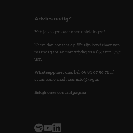
Advies nodig?
Heb je vragen over onze opleidingen?
Neem dan contact op. We zijn bereikbaar van
maandag tot en met vrijdag van 8:30 tot 17:30
uur.
Whatsapp met ons
, bel
06 83 07 50 72
of
stuur een e-mail naar
info@aog.nl
Bekijk onze contactpagina
> 9,0 op klantenvertellen