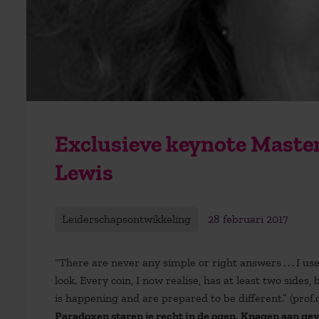
Exclusieve keynote Master
Lewis
Leiderschapsontwikkeling
28 februari 2017
“There are never any simple or right answers . . . I u
look. Every coin, I now realise, has at least two sid
is happening and are prepared to be different.” (prof
Paradoxen staren je recht in de ogen. Knagen aan ge