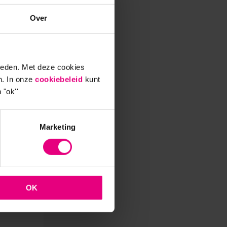
Over
ieden. Met deze cookies
n. In onze
cookiebeleid
kunt
 "ok''
en
laden
Marketing
aan
OK