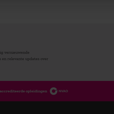
atig vernieuwende
es en relevante updates over
accrediteerde opleidingen