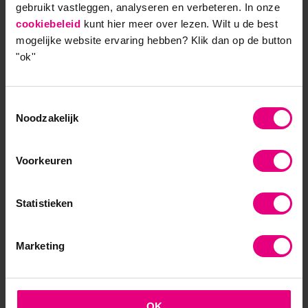
Dit interview met Alies Hoff is afgenomen door Marjan
gebruikt vastleggen, analyseren en verbeteren. In onze
Brouwers in opdracht van AOG School of Management.
cookiebeleid
kunt hier meer over lezen. Wilt u de best
Ook geïnspireerd door het verhaal van Alies? Kijk dan op
mogelijke website ervaring hebben?
Klik dan op de button
"ok''
de opleidingspagina van
Effectief Denken
.
Toestemmingsselectie
Noodzakelijk
9,0 op klantenvertellen.nl
Voorkeuren
Statistieken
AOG School Of Management
Marketing
- Opleider sinds 1988
- Gelieerd aan de RUG
OK