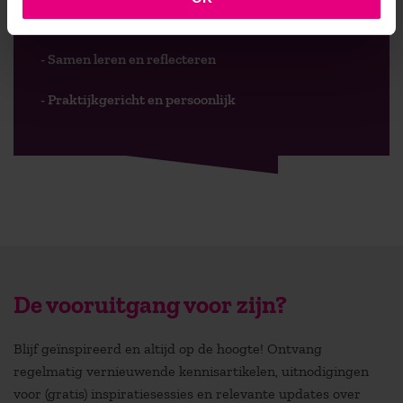
- Faculteit overstijgend
- Samen leren en reflecteren
- Praktijkgericht en persoonlijk
De vooruitgang voor zijn?
Blijf geïnspireerd en altijd op de hoogte! Ontvang
regelmatig vernieuwende kennisartikelen, uitnodigingen
voor (gratis) inspiratiesessies en relevante updates over