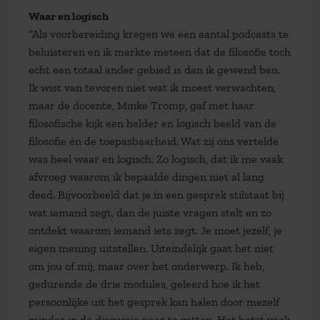
Waar en logisch
“Als voorbereiding kregen we een aantal podcasts te
beluisteren en ik merkte meteen dat de filosofie toch
echt een totaal ander gebied is dan ik gewend ben.
Ik wist van tevoren niet wat ik moest verwachten,
maar de docente, Minke Tromp, gaf met haar
filosofische kijk een helder en logisch beeld van de
filosofie én de toepasbaarheid. Wat zij ons vertelde
was heel waar en logisch. Zo logisch, dat ik me vaak
afvroeg waarom ik bepaalde dingen niet al lang
deed. Bijvoorbeeld dat je in een gesprek stilstaat bij
wat iemand zegt, dan de juiste vragen stelt en zo
ontdekt waarom iemand iets zegt. Je moet jezelf, je
eigen mening uitstellen. Uiteindelijk gaat het niet
om jou of mij, maar over het onderwerp. Ik heb,
gedurende de drie modules, geleerd hoe ik het
persoonlijke uit het gesprek kan halen door mezelf
minder in de discussie neer te zetten. Het botst vaak