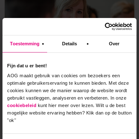
Toestemming
Details
Over
Fijn dat u er bent!
10 redenen om te blijven
AOG maakt gebruik van cookies om bezoekers een
optimale gebruikerservaring te kunnen bieden. Met deze
ontwikkelen
cookies kunnen we de manier waarop de website wordt
gebruikt vastleggen, analyseren en verbeteren. In onze
Strategie en Bestuur
cookiebeleid
kunt hier meer over lezen. Wilt u de best
mogelijke website ervaring hebben?
Klik dan op de button
Download E-book
"ok''