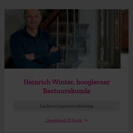
Heinrich Winter, hoogleraar
Bestuurskunde
Leiderschapsontwikkeling
Download E-book