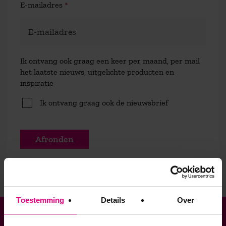
E-mailadres
*
Ik ontvang ook graag een keer per maand, per mail
het laatste nieuws, uitgelichte producten en
inspiratie
Ik ontvang graag ook de nieuwsbrief
Afronden
Toestemming
Details
Over
Verbonden aan