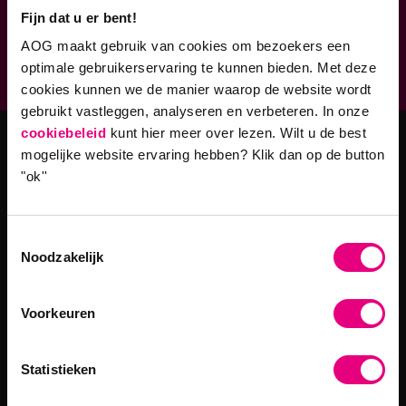
Fijn dat u er bent!
Geaccrediteerde opleidingen
AOG maakt gebruik van cookies om bezoekers een
9,0 op klantenvertellen.nl
optimale gebruikerservaring te kunnen bieden. Met deze
cookies kunnen we de manier waarop de website wordt
gebruikt vastleggen, analyseren en verbeteren. In onze
cookiebeleid
kunt hier meer over lezen. Wilt u de best
mogelijke website ervaring hebben?
Klik dan op de button
Masteropleidingen
"ok''
Master Strategy & Leadership (MSc)
MBA Innovatie & Leiderschap
Toestemmingsselectie
Noodzakelijk
Programma's
Voorkeuren
Filosofie in Organisaties
Leiderschap in een Digitale Wereld
Statistieken
Bedrijfskunde en Leiderschap
Mens- en Organisatieontwikkeling