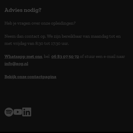
Advies nodig?
Heb je vragen over onze opleidingen?
Neem dan contact op. We zijn bereikbaar van maandag tot en
met vrijdag van 8:30 tot 17:30 uur.
Whatsapp met ons
, bel
06 83 07 50 72
of stuur een e-mail naar
info@aog.nl
Bekijk onze contactpagina
> 9,0 op klantenvertellen