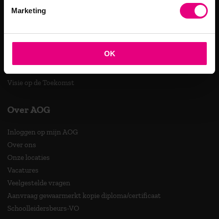
Nieuw Leiderschap in Organisaties
Marketing
Psychologie in Organisaties
Publieke Strategie en Leiderschap
Samenwerken aan Complexe Opgaven
OK
Strategisch Leiderschap
Verandermanagement
Visie op de Toekomst
Over AOG
Inloggen op mijn AOG
Over ons
Onze locaties
Vacatures
Veelgestelde vragen
Aanvraag gewaarmerkt kopie diploma/certificaat
Schoolleidersbeurs-VO