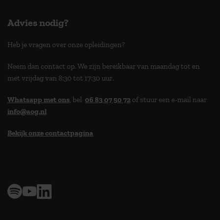
Advies nodig?
Heb je vragen over onze opleidingen?
Neem dan contact op. We zijn bereikbaar van maandag tot en
met vrijdag van 8:30 tot 17:30 uur.
Whatsapp met ons
, bel
06 83 07 50 72
of stuur een e-mail naar
info@aog.nl
Bekijk onze contactpagina
> 9,0 op klantenvertellen