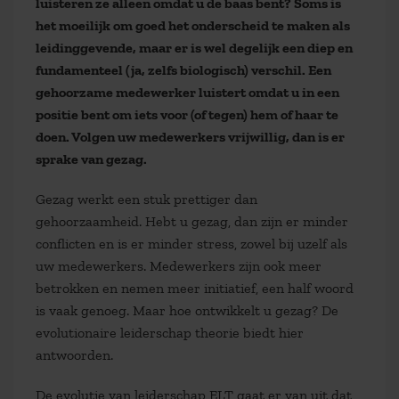
luisteren ze alleen omdat u de baas bent? Soms is
het moeilijk om goed het onderscheid te maken als
leidinggevende, maar er is wel degelijk een diep en
fundamenteel (ja, zelfs biologisch) verschil. Een
gehoorzame medewerker luistert omdat u in een
positie bent om iets voor (of tegen) hem of haar te
doen. Volgen uw medewerkers vrijwillig, dan is er
sprake van gezag.
Gezag werkt een stuk prettiger dan
gehoorzaamheid. Hebt u gezag, dan zijn er minder
conflicten en is er minder stress, zowel bij uzelf als
uw medewerkers. Medewerkers zijn ook meer
betrokken en nemen meer initiatief, een half woord
is vaak genoeg. Maar hoe ontwikkelt u gezag? De
evolutionaire leiderschap theorie biedt hier
antwoorden.
De evolutie van leiderschap ELT gaat er van uit dat