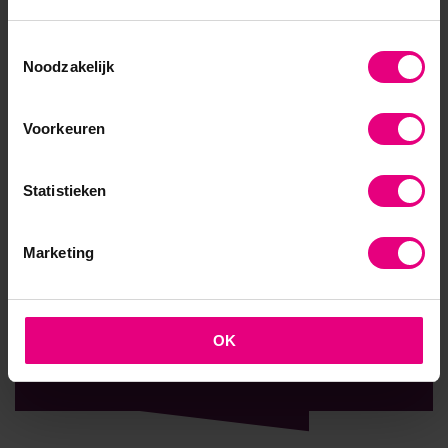
9,0 op klantenvertellen.nl
Toestemmingsselectie
Noodzakelijk
AOG School Of Management
Voorkeuren
- Opleider sinds 1988
Statistieken
- Gelieerd aan de RUG
Marketing
- Faculteit overstijgend
- Samen leren en reflecteren
OK
- Praktijkgericht en persoonlijk