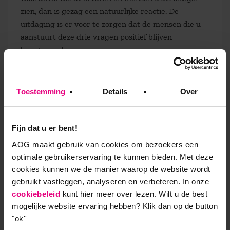
zien, dan is gezag een natuurlijke reactie. De
uitdaging is er voor te zorgen dat de mensen die u
aanstuurt deze drie vragen positief blijven
beantwoorden.
Meer weten?
Gezag is een van de thema’s in de academische
Toestemming
Details
Over
opleiding Psychologie in Organisaties. Deze opleiding
is voor managers en leidinggevenden die zich willen
verdiepen in het gedrag van mensen in organisaties.
Fijn dat u er bent!
Inzicht in complexe psychologische patronen biedt
AOG maakt gebruik van cookies om bezoekers een
de fundamentele basis voor het versterken van
optimale gebruikerservaring te kunnen bieden. Met deze
leiderschap in het faciliteren van hogere prestaties
cookies kunnen we de manier waarop de website wordt
en meer werkplezier. Meer weten? Ga naar opleiding
gebruikt vastleggen, analyseren en verbeteren. In onze
Psychologie in Organisaties >>
cookiebeleid
kunt hier meer over lezen. Wilt u de best
mogelijke website ervaring hebben?
Klik dan op de button
"ok''